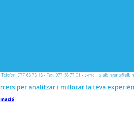
Telèfon: 977 68 78 18 - Fax: 977 68 77 01 - e-mail: aj.albinyana@albi
rcers per analitzar i millorar la teva experiè
rmació