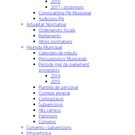
2016
2017 i posteriors
Convocatòria Ple Municipal
Audicions Ple
Actualitat Normativa
Ordenances fiscals
Reglaments
Altres normatives
Hisenda Municipal
Calendari de tributs
Pressupostos Municipals
Periode mig de pagament
proveidors
2014
2015
Plantilla de personal
Compte general
Contractació
Subvencions
Alts càrrecs
Patrimoni
Convenis
Convenis i subvencions
Infoparticipa