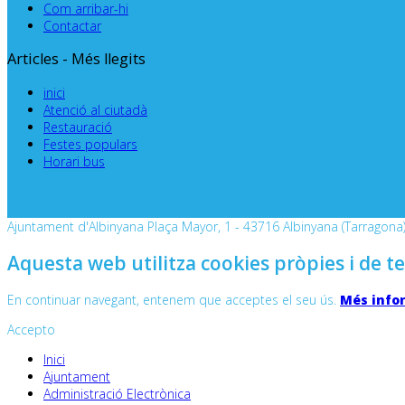
Com arribar-hi
Contactar
Articles - Més llegits
inici
Atenció al ciutadà
Restauració
Festes populars
Horari bus
Ajuntament d'Albinyana Plaça Mayor, 1 - 43716 Albinyana (Tarragona) 
Aquesta web utilitza cookies pròpies i de te
En continuar navegant, entenem que acceptes el seu ús.
Més info
Accepto
Inici
Ajuntament
Administració Electrònica