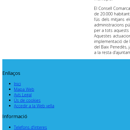
El Consell Comarca
de 20.000 habitants
l’ús dels mitjans e
administracions púb
per a tots aquests
Aquestes actuacions
implementació de l
del Baix Penedès, j
a la resta d’ajunta
Enllaços
Inici
Mapa Web
Avís Legal
Ús de cookies
Accedir a la Web vella
Informació
Telefons d'interes