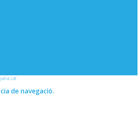
nyana.cat
ncia de navegació.