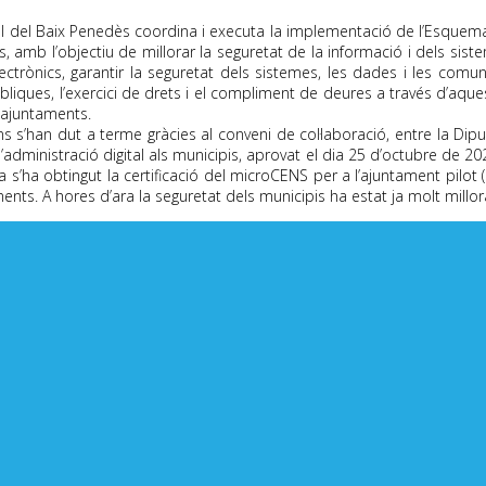
l del Baix Penedès coordina i executa la implementació de l’Esquem
, amb l’objectiu de millorar la seguretat de la informació i dels sis
lectrònics, garantir la seguretat dels sistemes, les dades i les comun
liques, l’exercici de drets i el compliment de deures a través d’aquest
 ajuntaments.
 s’han dut a terme gràcies al conveni de col·laboració, entre la Dipu
’administració digital als municipis, aprovat el dia 25 d’octubre de
a s’ha obtingut la certificació del microCENS per a l’ajuntament pilot 
ments. A hores d’ara la seguretat dels municipis ha estat ja molt millo