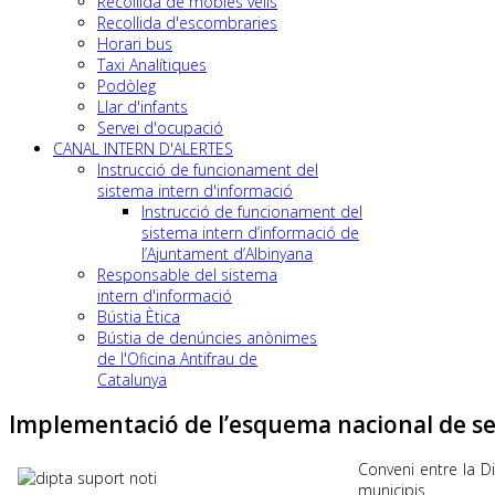
Recollida de mobles vells
Recollida d'escombraries
Horari bus
Taxi Analítiques
Podòleg
Llar d'infants
Servei d'ocupació
CANAL INTERN D'ALERTES
Instrucció de funcionament del
sistema intern d'informació
Instrucció de funcionament del
sistema intern d’informació de
l’Ajuntament d’Albinyana
Responsable del sistema
intern d'informació
Bústia Ètica
Bústia de denúncies anònimes
de l'Oficina Antifrau de
Catalunya
Implementació de l’esquema nacional de se
Conveni entre la D
municipis.