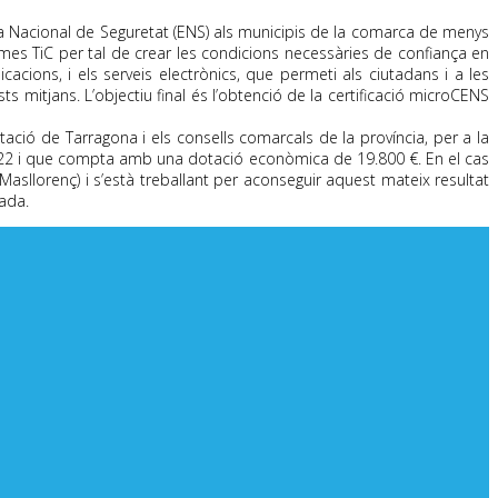
a Nacional de Seguretat (ENS) als municipis de la comarca de menys
temes TiC per tal de crear les condicions necessàries de confiança en
icacions, i els serveis electrònics, que permeti als ciutadans i a les
s mitjans. L’objectiu final és l’obtenció de la certificació microCENS
tació de Tarragona i els consells comarcals de la província, per a la
 2022 i que compta amb una dotació econòmica de 19.800 €. En el cas
(Masllorenç) i s’està treballant per aconseguir aquest mateix resultat
rada.