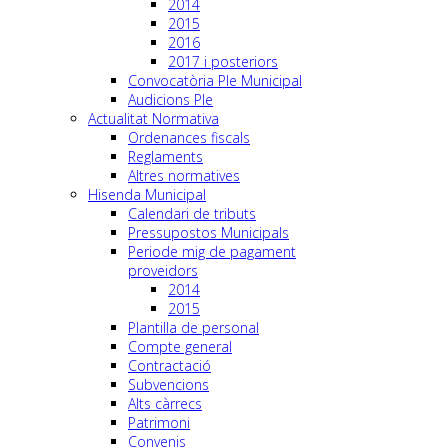
2014
2015
2016
2017 i posteriors
Convocatòria Ple Municipal
Audicions Ple
Actualitat Normativa
Ordenances fiscals
Reglaments
Altres normatives
Hisenda Municipal
Calendari de tributs
Pressupostos Municipals
Periode mig de pagament
proveidors
2014
2015
Plantilla de personal
Compte general
Contractació
Subvencions
Alts càrrecs
Patrimoni
Convenis