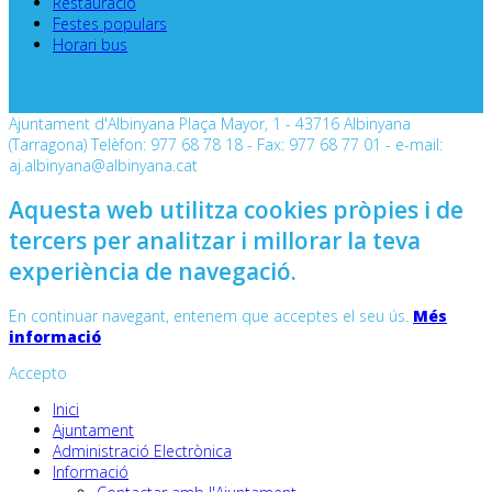
Restauració
Festes populars
Horari bus
Ajuntament d'Albinyana Plaça Mayor, 1 - 43716 Albinyana
(Tarragona) Telèfon: 977 68 78 18 - Fax: 977 68 77 01 - e-mail:
aj.albinyana@albinyana.cat
Aquesta web utilitza cookies pròpies i de
tercers per analitzar i millorar la teva
experiència de navegació.
En continuar navegant, entenem que acceptes el seu ús.
Més
informació
Accepto
Inici
Ajuntament
Administració Electrònica
Informació