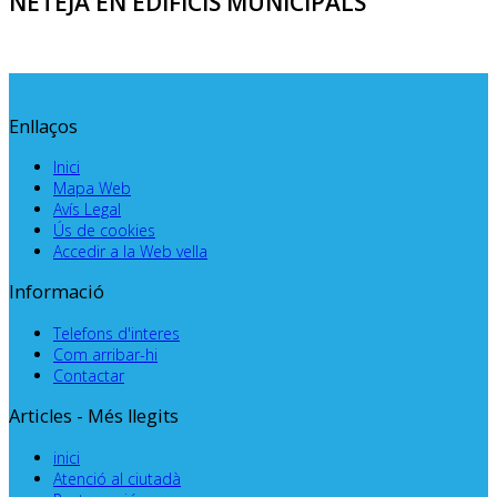
NETEJA EN EDIFICIS MUNICIPALS
Enllaços
Inici
Mapa Web
Avís Legal
Ús de cookies
Accedir a la Web vella
Informació
Telefons d'interes
Com arribar-hi
Contactar
Articles - Més llegits
inici
Atenció al ciutadà