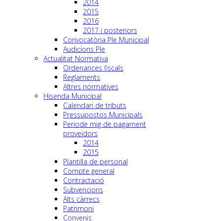
2014
2015
2016
2017 i posteriors
Convocatòria Ple Municipal
Audicions Ple
Actualitat Normativa
Ordenances fiscals
Reglaments
Altres normatives
Hisenda Municipal
Calendari de tributs
Pressupostos Municipals
Periode mig de pagament
proveidors
2014
2015
Plantilla de personal
Compte general
Contractació
Subvencions
Alts càrrecs
Patrimoni
Convenis