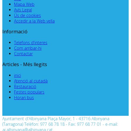
Mapa Web
Avís Legal
Ús de cookies
Accedir a la Web vella
Informació
Telefons d'interes
Com arribar-hi
Contactar
Articles - Més llegits
inici
Atenció al ciutadà
Restauració
Festes populars
Horari bus
Ajuntament d'Albinyana Plaça Mayor, 1 - 43716 Albinyana
(Tarragona) Telèfon: 977 68 78 18 - Fax: 977 68 77 01 - e-mail:
aj.albinyana@albinyana.cat