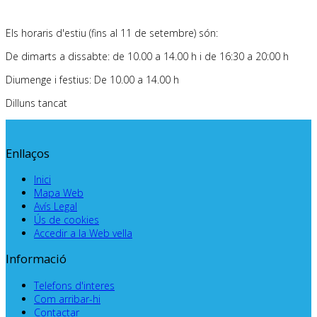
Els horaris d'estiu (fins al 11 de setembre) són:
De dimarts a dissabte: de 10.00 a 14.00 h i de 16:30 a 20:00 h
Diumenge i festius: De 10.00 a 14.00 h
Dilluns tancat
Enllaços
Inici
Mapa Web
Avís Legal
Ús de cookies
Accedir a la Web vella
Informació
Telefons d'interes
Com arribar-hi
Contactar