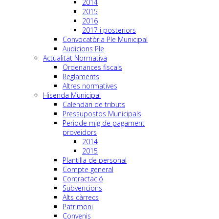
2014
2015
2016
2017 i posteriors
Convocatòria Ple Municipal
Audicions Ple
Actualitat Normativa
Ordenances fiscals
Reglaments
Altres normatives
Hisenda Municipal
Calendari de tributs
Pressupostos Municipals
Periode mig de pagament
proveidors
2014
2015
Plantilla de personal
Compte general
Contractació
Subvencions
Alts càrrecs
Patrimoni
Convenis