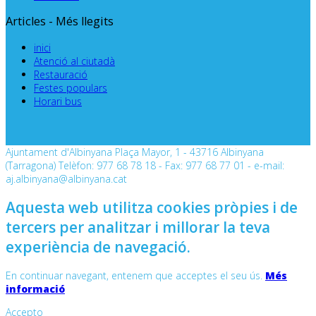
Articles - Més llegits
inici
Atenció al ciutadà
Restauració
Festes populars
Horari bus
Ajuntament d'Albinyana Plaça Mayor, 1 - 43716 Albinyana
(Tarragona) Telèfon: 977 68 78 18 - Fax: 977 68 77 01 - e-mail:
aj.albinyana@albinyana.cat
Aquesta web utilitza cookies pròpies i de
tercers per analitzar i millorar la teva
experiència de navegació.
En continuar navegant, entenem que acceptes el seu ús.
Més
informació
Accepto