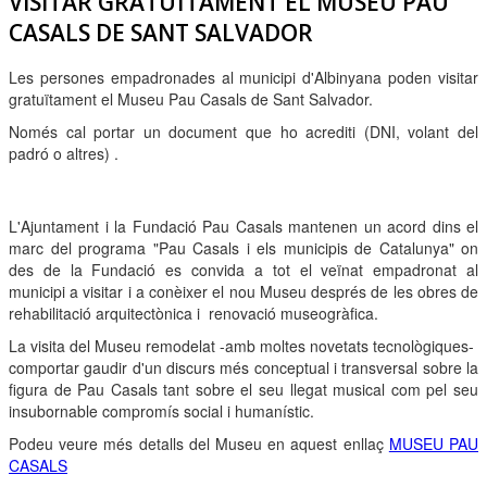
VISITAR GRATUÏTAMENT EL MUSEU PAU
CASALS DE SANT SALVADOR
Les persones empadronades al municipi d'Albinyana poden visitar
gratuïtament el Museu Pau Casals de Sant Salvador.
Només cal portar un document que ho acrediti (DNI, volant del
padró o altres) .
L'Ajuntament i la Fundació Pau Casals mantenen un acord dins el
marc del programa "Pau Casals i els municipis de Catalunya" on
des de la Fundació es convida a tot el veïnat empadronat al
municipi a visitar i a conèixer el nou Museu després de les obres de
rehabilitació arquitectònica i renovació museogràfica.
La visita del Museu remodelat -amb moltes novetats tecnològiques-
comportar gaudir d'un discurs més conceptual i transversal sobre la
figura de Pau Casals tant sobre el seu llegat musical com pel seu
insubornable compromís social i humanístic.
Podeu veure més detalls del Museu en aquest enllaç
MUSEU PAU
CASALS