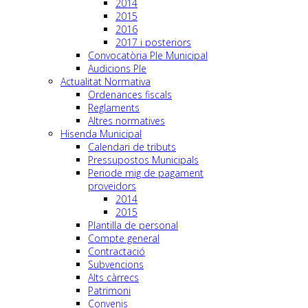
2014
2015
2016
2017 i posteriors
Convocatòria Ple Municipal
Audicions Ple
Actualitat Normativa
Ordenances fiscals
Reglaments
Altres normatives
Hisenda Municipal
Calendari de tributs
Pressupostos Municipals
Periode mig de pagament
proveidors
2014
2015
Plantilla de personal
Compte general
Contractació
Subvencions
Alts càrrecs
Patrimoni
Convenis