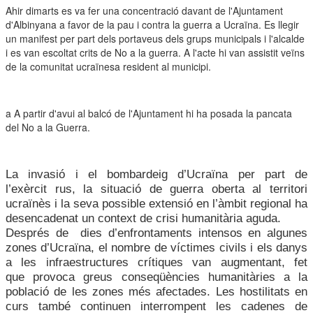
Ahir dimarts es va fer una concentració davant de l'Ajuntament
d'Albinyana a favor de la pau i contra la guerra a Ucraïna. Es llegir
un manifest per part dels portaveus dels grups municipals i l'alcalde
i es van escoltat crits de No a la guerra. A l'acte hi van assistit veïns
de la comunitat ucraïnesa resident al municipi.
a A partir d'avui al balcó de l'Ajuntament hi ha posada la pancata
del No a la Guerra.
L
a invasió i el bombardeig d
’
Ucraïna per part de
l
’
exèrcit
rus
, la situació de guerra oberta a
l
territori
ucraïnès
i la seva possible
extensió en l
’
àmbit regional
ha
desencadenat un context de
crisi humanitària aguda.
Després de dies d
’
enfrontaments
intensos
en algunes
zones d
’
Ucraïna, el nombre de
víctimes civils i els danys
a les infraestructures crítiques van augment
ant
, fet
que
provoca greus
conseqüències humanitàries a la
població de les zones més afectades. Les hostilitats en
curs
també continuen interrompent les cadenes de