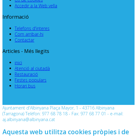
Accedir a la Web vella
Informació
Telefons d'interes
Com arribar-hi
Contactar
Articles - Més llegits
inici
Atenció al ciutadà
Restauració
Festes populars
Horari bus
Ajuntament d'Albinyana Plaça Mayor, 1 - 43716 Albinyana
(Tarragona) Telèfon: 977 68 78 18 - Fax: 977 68 77 01 - e-mail:
aj.albinyana@albinyana.cat
Aquesta web utilitza cookies pròpies i de