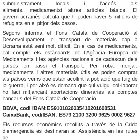
subministrament locals i l
’
accés als
aliments
,
medicaments
i altres articles bàsics
.
El
govern
ucraïnès
calcula
que hi poden haver
5 milions de
refugiats en el
pitjor dels casos.
Segons informa el Fons Català de Cooperació al
Desenvolupament, el transport de materials cap a
Ucraïna està sent molt difícil. En el cas de medicaments,
cal complir els estàndards de l'Agència Europea de
Medicaments i les agències nacionals de cadascun dels
països on passi el transport. Per roba, menjar,
medicaments i altres materials útils es poden comprar
als països veïns que estan acollint la població que fuig de
la guerra, i per això es demana que qui v
ulgui col·laborar
ho faci mitjançant aportacions dineràries als comptes
bancaris del Fons Català de Cooperació.
BBVA
, codi IBAN:
ES91
0182
6035
4102
0160
8531
CaixaBank
, codi
IBAN: ES79 2100 3200 9625 0002 9627
Els
recursos econòmics
recollits a través de la Crida
d’emergència es destinaran a:
Assistència en les rutes
de