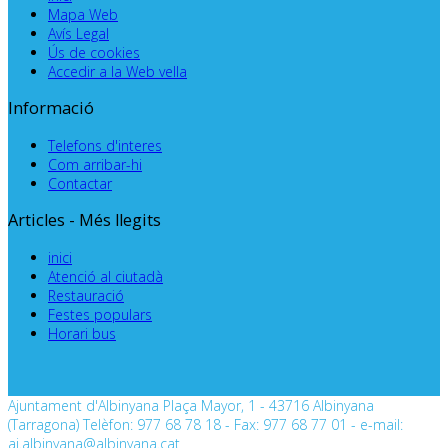
Mapa Web
Avís Legal
Ús de cookies
Accedir a la Web vella
Informació
Telefons d'interes
Com arribar-hi
Contactar
Articles - Més llegits
inici
Atenció al ciutadà
Restauració
Festes populars
Horari bus
Ajuntament d'Albinyana Plaça Mayor, 1 - 43716 Albinyana
(Tarragona) Telèfon: 977 68 78 18 - Fax: 977 68 77 01 - e-mail:
aj.albinyana@albinyana.cat