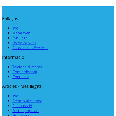
Enllaços
Inici
Mapa Web
Avís Legal
Ús de cookies
Accedir a la Web vella
Informació
Telefons d'interes
Com arribar-hi
Contactar
Articles - Més llegits
inici
Atenció al ciutadà
Restauració
Festes populars
Horari bus