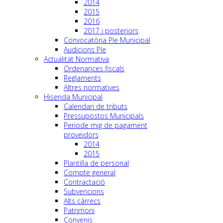
2014
2015
2016
2017 i posteriors
Convocatòria Ple Municipal
Audicions Ple
Actualitat Normativa
Ordenances fiscals
Reglaments
Altres normatives
Hisenda Municipal
Calendari de tributs
Pressupostos Municipals
Periode mig de pagament
proveidors
2014
2015
Plantilla de personal
Compte general
Contractació
Subvencions
Alts càrrecs
Patrimoni
Convenis