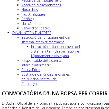
Recollida de mobles vells
Recollida d'escombraries
Horari bus
Taxi Analítiques
Podòleg
Llar d'infants
Servei d'ocupació
CANAL INTERN D'ALERTES
Instrucció de funcionament del
sistema intern d'informació
Instrucció de funcionament del
sistema intern d’informació de
l’Ajuntament d’Albinyana
Responsable del sistema
intern d'informació
Bústia Ètica
Bústia de denúncies anònimes
de l'Oficina Antifrau de
Catalunya
CONVOCATÒRIA D'UNA BORSA PER COBRIR 
El Butlletí Oficial de la Província ha publicat avui la convocatòria 
instàncies al Registre de l'Ajuntament. També es pot presentar la do