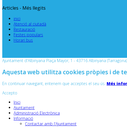
Articles - Més llegits
inici
Atenció al ciutadà
Restauració
Festes populars
Horari bus
Ajuntament d'Albinyana Plaça Mayor, 1 - 43716 Albinyana (Tarragona) 
Aquesta web utilitza cookies pròpies i de te
En continuar navegant, entenem que acceptes el seu ús.
Més info
Accepto
Inici
Ajuntament
Administració Electrònica
Informació
Contactar amb l'Ajuntament