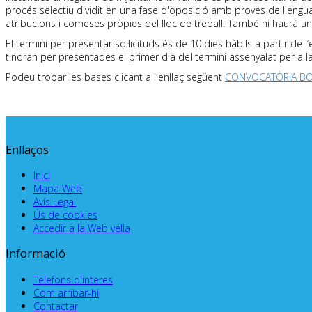
procés selectiu dividit en una fase d'oposició amb proves de llengu
atribucions i comeses pròpies del lloc de treball. També hi haurà una
El termini per presentar sol·licituds és de 10 dies hàbils a partir d
tindran per presentades el primer dia del termini assenyalat per a la 
Podeu trobar les bases clicant a l'enllaç següent
CONVOCATÒRIA BOR
Enllaços
Inici
Mapa Web
Avís Legal
Ús de cookies
Accedir a la Web vella
Informació
Telefons d'interes
Com arribar-hi
Contactar