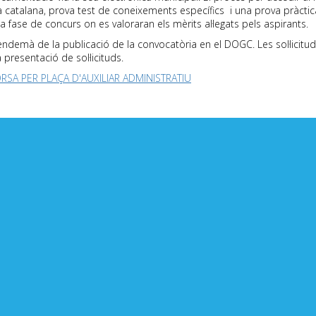
a catalana, prova test de coneixements específics i una prova pràctic
 fase de concurs on es valoraran els mèrits al·legats pels aspirants.
e l’endemà de la publicació de la convocatòria en el DOGC. Les sol·lici
presentació de sol·licituds.
SA PER PLAÇA D'AUXILIAR ADMINISTRATIU