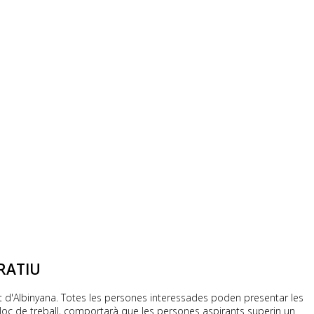
RATIU
ment d'Albinyana. Totes les persones interessades poden presentar les
 lloc de treball, comportarà que les persones aspirants superin un