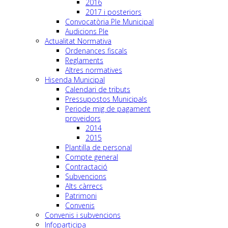
2016
2017 i posteriors
Convocatòria Ple Municipal
Audicions Ple
Actualitat Normativa
Ordenances fiscals
Reglaments
Altres normatives
Hisenda Municipal
Calendari de tributs
Pressupostos Municipals
Periode mig de pagament
proveidors
2014
2015
Plantilla de personal
Compte general
Contractació
Subvencions
Alts càrrecs
Patrimoni
Convenis
Convenis i subvencions
Infoparticipa