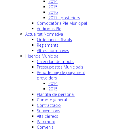
2014
2015
2016
2017 i posteriors
Convocatòria Ple Municipal
Audicions Ple
Actualitat Normativa
Ordenances fiscals
Reglaments
Altres normatives
Hisenda Municipal
Calendari de tributs
Pressupostos Municipals
Periode mig de pagament
proveidors
2014
2015
Plantilla de personal
Compte general
Contractació
Subvencions
Alts càrrecs
Patrimoni
Convenis