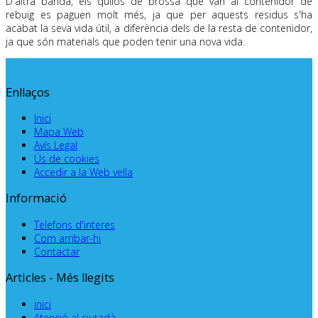
D'altra banda, els quilos de brossa que van al contenidor de
rebuig es paguen molt més, ja que per aquests residus s'ha
acabat la seva vida útil, a diferència dels de la resta de contenidor,
ja que són materials que poden tenir una nova vida.
Enllaços
Inici
Mapa Web
Avís Legal
Ús de cookies
Accedir a la Web vella
Informació
Telefons d'interes
Com arribar-hi
Contactar
Articles - Més llegits
inici
Atenció al ciutadà