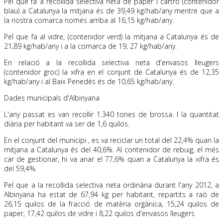
Pel que fa a recollida selectiva neta de paper i cartró (contenidor
blau) a Catalunya la mitjana és de 39,49 kg/hab/any mentre que a
la nostra comarca només arriba al 16,15 kg/hab/any.
Pel que fa al vidre, (contenidor verd) la mitjana a Catalunya és de
21,89 kg/hab/any i a la comarca de 19, 27 kg/hab/any.
En relació a la recollida selectiva neta d'envasos lleugers
(contenidor groc) la xifra en el conjunt de Catalunya és de 12,35
kg/hab/any i al Baix Penedès és de 10,65 kg/hab/any.
Dades municipals d'Albinyana
L'any passat es van recollir 1.340 tones de brossa. I la quantitat
diària per habitant va ser de 1,6 quilos.
En el conjunt del municipi , es va reciclar un total del 22,4% quan la
mitjana a Catalunya és del 40,6%. Al contenidor de rebuig, el més
car de gestionar, hi va anar el 77,6% quan a Catalunya la xifra és
del 59,4%.
Pel que a la recollida selectiva neta ordinària durant l'any 2012, a
Albinyana ha estat de 67,94 kg per habitant, repartits a raó de
26,15 quilos de la fracció de matèria orgànica, 15,24 quilos de
paper, 17,42 quilos de vidre i 8,22 quilos d'envasos lleugers