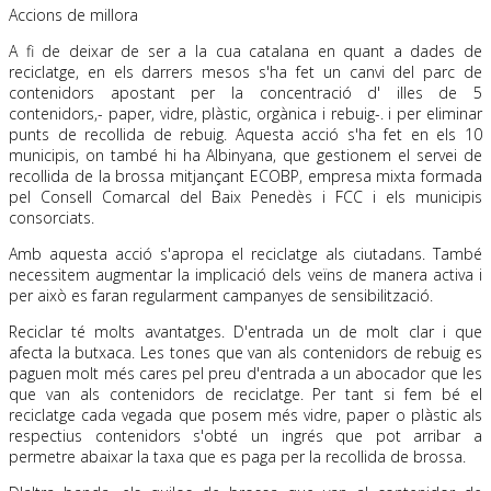
Accions de millora
A fi de deixar de ser a la cua catalana en quant a dades de
reciclatge, en els darrers mesos s'ha fet un canvi del parc de
contenidors apostant per la concentració d' illes de 5
contenidors,- paper, vidre, plàstic, orgànica i rebuig-. i per eliminar
punts de recollida de rebuig. Aquesta acció s'ha fet en els 10
municipis, on també hi ha Albinyana, que gestionem el servei de
recollida de la brossa mitjançant ECOBP, empresa mixta formada
pel Consell Comarcal del Baix Penedès i FCC i els municipis
consorciats.
Amb aquesta acció s'apropa el reciclatge als ciutadans. També
necessitem augmentar la implicació dels veïns de manera activa i
per això es faran regularment campanyes de sensibilització.
Reciclar té molts avantatges. D'entrada un de molt clar i que
afecta la butxaca. Les tones que van als contenidors de rebuig es
paguen molt més cares pel preu d'entrada a un abocador que les
que van als contenidors de reciclatge. Per tant si fem bé el
reciclatge cada vegada que posem més vidre, paper o plàstic als
respectius contenidors s'obté un ingrés que pot arribar a
permetre abaixar la taxa que es paga per la recollida de brossa.