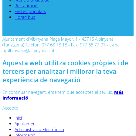
Restauració
Festes populars
Horari bus
Ajuntament d'Albinyana Plaça Mayor, 1 - 43716 Albinyana
(Tarragona) Telèfon: 977 68 78 18 - Fax: 977 68 77 01 - e-mail:
aj.albinyana@albinyana.cat
Aquesta web utilitza cookies pròpies i de
tercers per analitzar i millorar la teva
experiència de navegació.
En continuar navegant, entenem que acceptes el seu ús.
Més
informació
Accepto
Inici
Ajuntament
Administració Electrònica
Informació