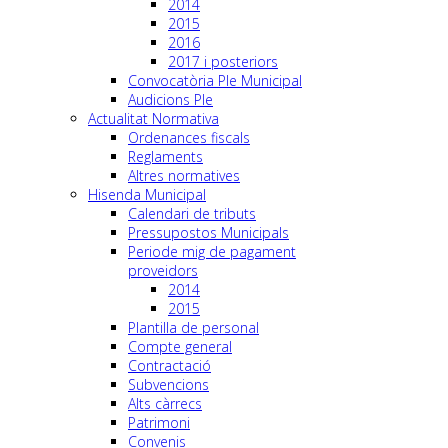
2014
2015
2016
2017 i posteriors
Convocatòria Ple Municipal
Audicions Ple
Actualitat Normativa
Ordenances fiscals
Reglaments
Altres normatives
Hisenda Municipal
Calendari de tributs
Pressupostos Municipals
Periode mig de pagament
proveidors
2014
2015
Plantilla de personal
Compte general
Contractació
Subvencions
Alts càrrecs
Patrimoni
Convenis