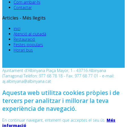
Com arribar-hi
Contactar
Articles - Més llegits
inici
Atenció al ciutadà
Restauració
Festes populars
Horari bus
Ajuntament d'Albinyana Plaça Mayor, 1 - 43716 Albinyana
(Tarragona) Telèfon: 977 68 78 18 - Fax: 977 68 77 01 - e-mail:
aj.albinyana@albinyana.cat
Aquesta web utilitza cookies pròpies i de
tercers per analitzar i millorar la teva
experiència de navegació.
En continuar navegant, entenem que acceptes el seu ús.
Més
informació