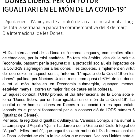
“DONES LÍDERS: PER UN FUTUR
IGUALITARI EN EL MÓN DE LA COVID-19”
L'Ajuntament d'Albinyana té al balcó de la casa consistorial al llarg
de tota la setmana la pancarta commemorativa del 8 de març,
Dia Internacional de les Dones.
El Dia Internacional de la Dona està marcat enguany, com moltes altres
celebracions, per la crisi sanitària. En tots els àmbits, des de la salut a
l'economia, passant per la seguretat o la protecció social, els impactes de
la Covid-19 s'agreugen per a les dones i les xiquetes, simplement en virtut
del seu sexe. En aquest sentit, l'informe “L'impacte de la Covid-19 en les
dones”, publicat per Nacions Unides recull com quasi el 60% de les dones
a tot el món treballen en l'economia submergida, guanyen menys,
estalvien menys i corren un major risc de caure en la pobresa.
En aquest context, l'ONU promou el Dia Internacional de la Dona sota el
lema “Dones líders: per un futur igualitari en el món de la Covid-19”. La
igualtat entre homes i dones en l'accés a l'ocupació i a les oportunitats
laborals és el principi fonamental per a la consecució de l’ODS número 5
(Igualtat de Gènere).
Per això, la regidora d’Igualtat d’Albinyana, Vanessa Conejo, s’ha sumat a
la campanya d’Aqualia “Qui hi ha darrere de la Gestió del Cicle Integral de
l'Aigua?…Elles també”, que organitza amb motiu del Dia Internacional de
la Dona, adherint-se així a la iniciativa que promou Nacions Unides sota el