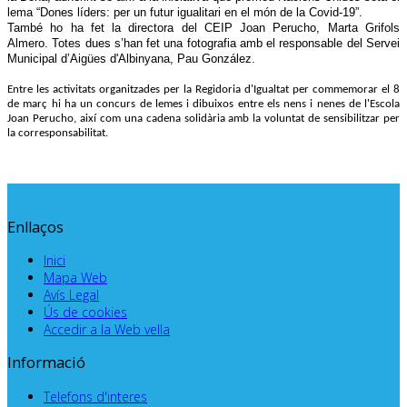
lema “Dones líders: per un futur igualitari en el món de la Covid-19”.
També ho ha fet la directora del CEIP Joan Perucho, Marta Grifols
Almero. Totes dues s’han fet una fotografia amb el responsable del Servei
Municipal d’Aigües d'Albinyana, Pau González.
Entre les activitats organitzades per la Regidoria d'Igualtat per commemorar el 8
de març hi ha un concurs de lemes i dibuixos entre els nens i nenes de l'Escola
Joan Perucho, així com una cadena solidària amb la voluntat de sensibilitzar per
la corresponsabilitat.
Enllaços
Inici
Mapa Web
Avís Legal
Ús de cookies
Accedir a la Web vella
Informació
Telefons d'interes