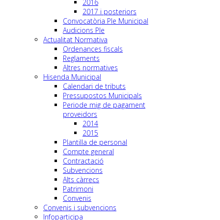
2016
2017 i posteriors
Convocatòria Ple Municipal
Audicions Ple
Actualitat Normativa
Ordenances fiscals
Reglaments
Altres normatives
Hisenda Municipal
Calendari de tributs
Pressupostos Municipals
Periode mig de pagament
proveidors
2014
2015
Plantilla de personal
Compte general
Contractació
Subvencions
Alts càrrecs
Patrimoni
Convenis
Convenis i subvencions
Infoparticipa