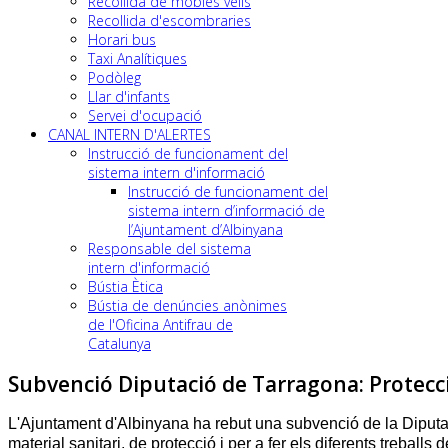
Recollida de mobles vells
Recollida d'escombraries
Horari bus
Taxi Analítiques
Podòleg
Llar d'infants
Servei d'ocupació
CANAL INTERN D'ALERTES
Instrucció de funcionament del
sistema intern d'informació
Instrucció de funcionament del
sistema intern d’informació de
l’Ajuntament d’Albinyana
Responsable del sistema
intern d'informació
Bústia Ètica
Bústia de denúncies anònimes
de l'Oficina Antifrau de
Catalunya
Subvenció Diputació de Tarragona: Protecci
L'Ajuntament d'Albinyana ha rebut una subvenció de la Diputaci
material sanitari, de protecció i per a fer els diferents treballs