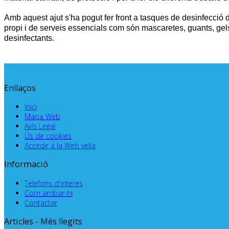
Amb aquest ajut s'ha pogut fer front a tasques de desinfecció 
propi i de serveis essencials com són mascaretes, guants, gel
desinfectants.
Enllaços
Inici
Mapa Web
Avís Legal
Ús de cookies
Accedir a la Web vella
Informació
Telefons d'interes
Com arribar-hi
Contactar
Articles - Més llegits