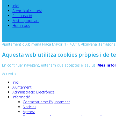
inici
Atenció al ciutadà
Restauració
Festes populars
Horari bus
Ajuntament d'Albinyana Plaça Mayor, 1 - 43716 Albinyana (Tarragona) 
Aquesta web utilitza cookies pròpies i de te
En continuar navegant, entenem que acceptes el seu ús.
Més info
Accepto
Inici
Ajuntament
Administració Electrònica
Informació
Contactar amb l'Ajuntament
Notícies
Agenda