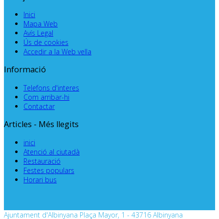
Inici
Mapa Web
Avís Legal
Ús de cookies
Accedir a la Web vella
Informació
Telefons d'interes
Com arribar-hi
Contactar
Articles - Més llegits
inici
Atenció al ciutadà
Restauració
Festes populars
Horari bus
Ajuntament d'Albinyana Plaça Mayor, 1 - 43716 Albinyana