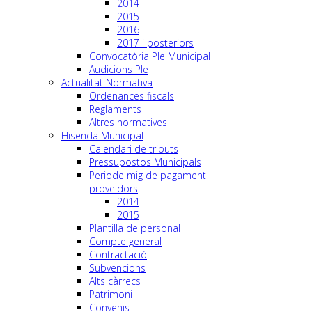
2014
2015
2016
2017 i posteriors
Convocatòria Ple Municipal
Audicions Ple
Actualitat Normativa
Ordenances fiscals
Reglaments
Altres normatives
Hisenda Municipal
Calendari de tributs
Pressupostos Municipals
Periode mig de pagament
proveidors
2014
2015
Plantilla de personal
Compte general
Contractació
Subvencions
Alts càrrecs
Patrimoni
Convenis