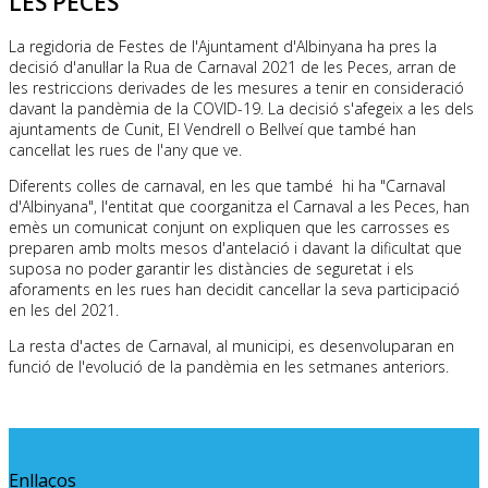
LES PECES
La regidoria de Festes de l'Ajuntament d'Albinyana ha pres la
decisió d'anul·lar la Rua de Carnaval 2021 de les Peces, arran de
les restriccions derivades de les mesures a tenir en consideració
davant la pandèmia de la COVID-19. La decisió s'afegeix a les dels
ajuntaments de Cunit, El Vendrell o Bellveí que també han
cancel·lat les rues de l'any que ve.
Diferents colles de carnaval, en les que també hi ha "Carnaval
d'Albinyana", l'entitat que coorganitza el Carnaval a les Peces, han
emès un comunicat conjunt on expliquen que les carrosses es
preparen amb molts mesos d'antelació i davant la dificultat que
suposa no poder garantir les distàncies de seguretat i els
aforaments en les rues han decidit cancel·lar la seva participació
en les del 2021.
La resta d'actes de Carnaval, al municipi, es desenvoluparan en
funció de l'evolució de la pandèmia en les setmanes anteriors.
Enllaços