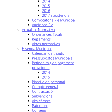
2014
2015
2016
2017 i posteriors
Convocatòria Ple Municipal
Audicions Ple
Actualitat Normativa
Ordenances fiscals
Reglaments
Altres normatives
Hisenda Municipal
Calendari de tributs
Pressupostos Municipals
Periode mig de pagament
proveidors
2014
2015
Plantilla de personal
Compte general
Contractació
Subvencions
Alts càrrecs
Patrimoni
Convenis