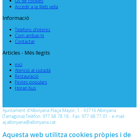
Ús de cookies
Accedir a la Web vella
Informació
Telefons d'interes
Com arribar-hi
Contactar
Articles - Més llegits
inici
Atenció al ciutadà
Restauració
Festes populars
Horari bus
Ajuntament d'Albinyana Plaça Mayor, 1 - 43716 Albinyana
(Tarragona) Telèfon: 977 68 78 18 - Fax: 977 68 77 01 - e-mail:
aj.albinyana@albinyana.cat
Aquesta web utilitza cookies pròpies i de