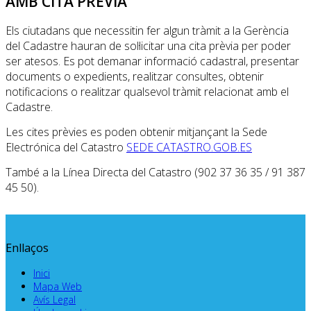
AMB CITA PRÈVIA
Els ciutadans que necessitin fer algun tràmit a la Gerència
del Cadastre hauran de sol·licitar una cita prèvia per poder
ser atesos. Es pot demanar informació cadastral, presentar
documents o expedients, realitzar consultes, obtenir
notificacions o realitzar qualsevol tràmit relacionat amb el
Cadastre.
Les cites prèvies es poden obtenir mitjançant la
Sede
Electrónica del Catastro
SEDE CATASTRO.GOB.ES
També a la
Línea Directa del Catastro
(902 37 36 35 / 91 387
45 50).
Enllaços
Inici
Mapa Web
Avís Legal