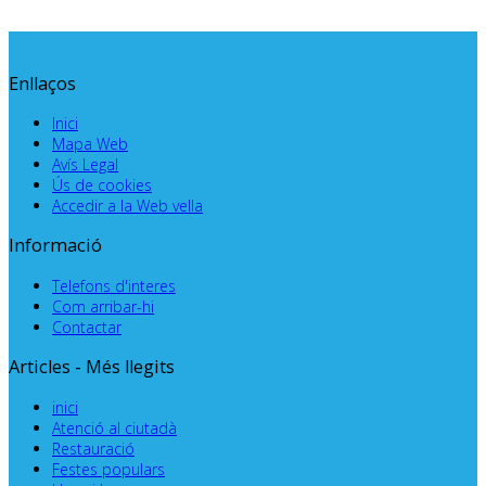
Enllaços
Inici
Mapa Web
Avís Legal
Ús de cookies
Accedir a la Web vella
Informació
Telefons d'interes
Com arribar-hi
Contactar
Articles - Més llegits
inici
Atenció al ciutadà
Restauració
Festes populars