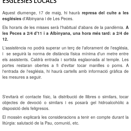
ESGLÉSIES LOCALS
Aquest diumenge, 17 de maig, hi haurà
represa del culte a les
esglésies
d'Albinyana i de Les Peces.
Els horaris de les misses serà l'habitual d'abans de la pandèmia.
A
les Peces a 2/4 d'11 i a Albinyana, una hora més tard: a 2/4 de
12.
L'assistència no podrà superar un terç de l'aforament de l'església,
i se seguirà la norma de distància física mínima d'un metre entre
els assistents. Caldrà entrada i sortida esglaonada al temple. Les
portes restaran obertes a fi d'evitar tocar manilles o poms. A
l'entrada de l'església, hi haurà cartells amb informació gràfica de
les mesures a seguir.
S'evitarà el contacte físic, la distribució de llibres o similars, tocar
objectes de devoció o similars i es posarà gel hidroalcohòlic a
disposició dels feligresos.
El mossèn explicarà les consideracions a tenir en compte durant la
litúrgia: salutació de la Pau, comunió, etc.