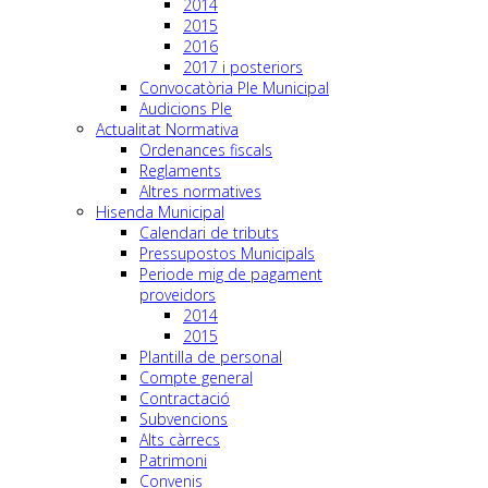
2014
2015
2016
2017 i posteriors
Convocatòria Ple Municipal
Audicions Ple
Actualitat Normativa
Ordenances fiscals
Reglaments
Altres normatives
Hisenda Municipal
Calendari de tributs
Pressupostos Municipals
Periode mig de pagament
proveidors
2014
2015
Plantilla de personal
Compte general
Contractació
Subvencions
Alts càrrecs
Patrimoni
Convenis