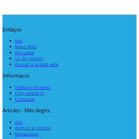
Enllaços
Inici
Mapa Web
Avís Legal
Ús de cookies
Accedir a la Web vella
Informació
Telefons d'interes
Com arribar-hi
Contactar
Articles - Més llegits
inici
Atenció al ciutadà
Restauració