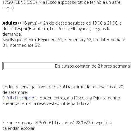
17:30 TEENS (ESO) -> a l’Escola (possibilitat de fer-ho a un altre
espai)
Adults
(+16 anys) -> 2h de classe seguides de 19:00 a 21:00, a
definir l’espai (Bonaterra, Les Peces, Albinyana..) segons la
demanda.
Nivells que oferim: Beginners A1, Elementary A2, Pre-Intermediate
B1, Intermediate B2.
Els cursos consten de 2 hores setmanals
Podeu reservar ja la vostra plaça! Data límit de reserva fins el 20
de setembre.
El
full d’inscripció
el podeu entregar a l’Escola, a l’Ajuntament o
enviar per email a
reserves@puntdepartida.cat
El curs comença el 30/09/19 i acabarà 28/06/20, seguint el
calendari escolar.