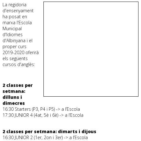
La regidoria
d'ensenyament
ha posat en
marxa l'Escola
Municipal
d'Idiomes
d'Albinyana i el
proper curs
2019-2020 oferirà
els següents
cursos d'anglès:
2 classes per
setmana:
dilluns i
dimecres
16:30 Starters (P3, P4 i P5) -> a l’Escola
17:30 JUNIOR 4 (4at, 5è i 6è) -> a l’Escola
2 classes per setmana: dimarts i dijous
16:30 JUNIOR 2 (1er, 2on i 3er) -> a l’Escola