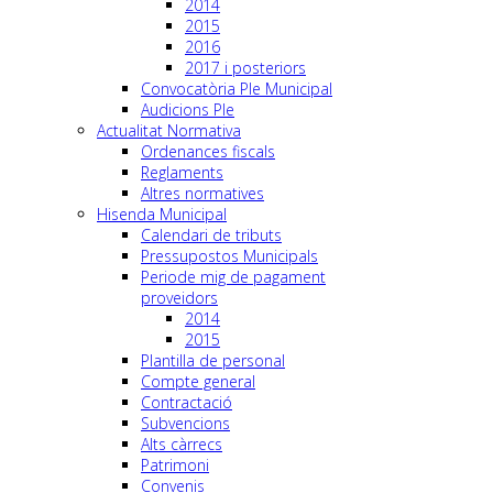
2014
2015
2016
2017 i posteriors
Convocatòria Ple Municipal
Audicions Ple
Actualitat Normativa
Ordenances fiscals
Reglaments
Altres normatives
Hisenda Municipal
Calendari de tributs
Pressupostos Municipals
Periode mig de pagament
proveidors
2014
2015
Plantilla de personal
Compte general
Contractació
Subvencions
Alts càrrecs
Patrimoni
Convenis