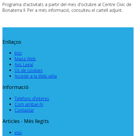
Programa d'activitats a partir del mes d'octubre al Centre Cívic de
Bonaterra II.
Per a més informació, consulteu el cartell adjunt.
Enllaços
Inici
Mapa Web
Avís Legal
Ús de cookies
Accedir a la Web vella
Informació
Telefons d'interes
Com arribar-hi
Contactar
Articles - Més llegits
inici