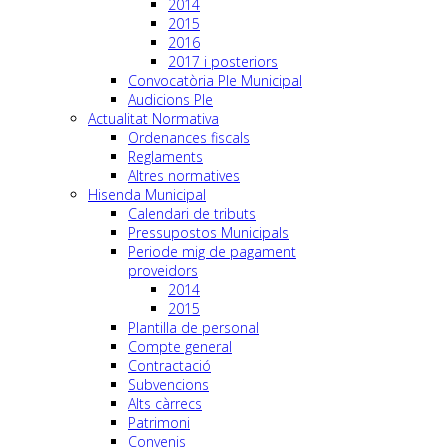
2014
2015
2016
2017 i posteriors
Convocatòria Ple Municipal
Audicions Ple
Actualitat Normativa
Ordenances fiscals
Reglaments
Altres normatives
Hisenda Municipal
Calendari de tributs
Pressupostos Municipals
Periode mig de pagament
proveidors
2014
2015
Plantilla de personal
Compte general
Contractació
Subvencions
Alts càrrecs
Patrimoni
Convenis