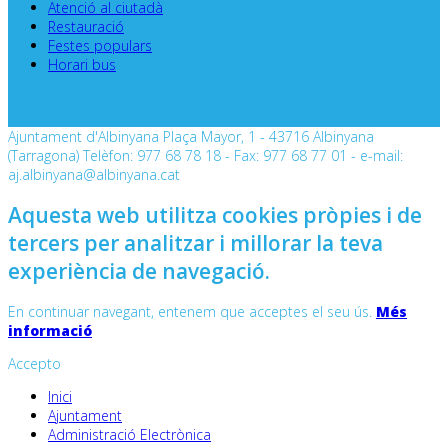
Atenció al ciutadà
Restauració
Festes populars
Horari bus
Ajuntament d'Albinyana Plaça Mayor, 1 - 43716 Albinyana
(Tarragona) Telèfon: 977 68 78 18 - Fax: 977 68 77 01 - e-mail:
aj.albinyana@albinyana.cat
Aquesta web utilitza cookies pròpies i de
tercers per analitzar i millorar la teva
experiència de navegació.
En continuar navegant, entenem que acceptes el seu ús.
Més
informació
Accepto
Inici
Ajuntament
Administració Electrònica