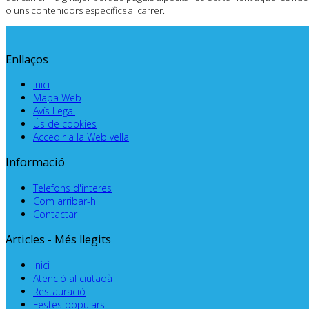
o uns contenidors específics al carrer.
Enllaços
Inici
Mapa Web
Avís Legal
Ús de cookies
Accedir a la Web vella
Informació
Telefons d'interes
Com arribar-hi
Contactar
Articles - Més llegits
inici
Atenció al ciutadà
Restauració
Festes populars