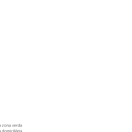
 la zona verda
 domiciliària