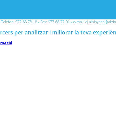
Telèfon: 977 68 78 18 - Fax: 977 68 77 01 - e-mail: aj.albinyana@albi
rcers per analitzar i millorar la teva experiè
rmació