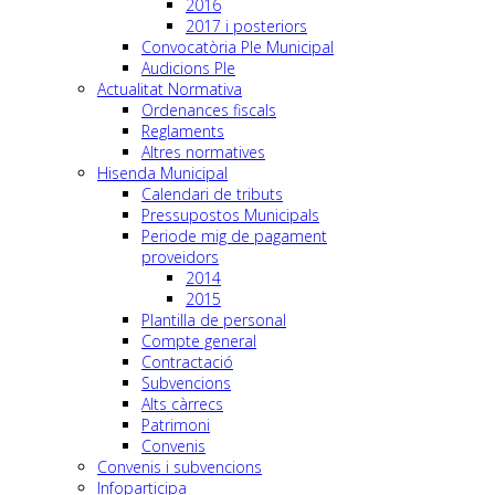
2016
2017 i posteriors
Convocatòria Ple Municipal
Audicions Ple
Actualitat Normativa
Ordenances fiscals
Reglaments
Altres normatives
Hisenda Municipal
Calendari de tributs
Pressupostos Municipals
Periode mig de pagament
proveidors
2014
2015
Plantilla de personal
Compte general
Contractació
Subvencions
Alts càrrecs
Patrimoni
Convenis
Convenis i subvencions
Infoparticipa