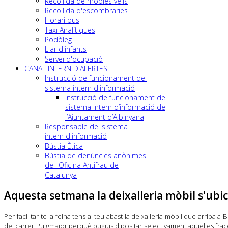
Recollida de mobles vells
Recollida d'escombraries
Horari bus
Taxi Analítiques
Podòleg
Llar d'infants
Servei d'ocupació
CANAL INTERN D'ALERTES
Instrucció de funcionament del
sistema intern d'informació
Instrucció de funcionament del
sistema intern d’informació de
l’Ajuntament d’Albinyana
Responsable del sistema
intern d'informació
Bústia Ètica
Bústia de denúncies anònimes
de l'Oficina Antifrau de
Catalunya
Aquesta setmana la deixalleria mòbil s'ubic
Per facilitar-te la feina tens al teu abast la deixalleria mòbil que arriba 
del carrer Puigmajor perquè puguis dipositar selectivament aquelles fracc