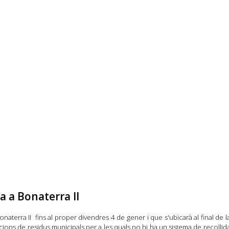
a a Bonaterra II
a Bonaterra II fins al proper divendres 4 de gener i que s'ubicarà al final de
ions de residus municipals per a les quals no hi ha un sistema de recollida