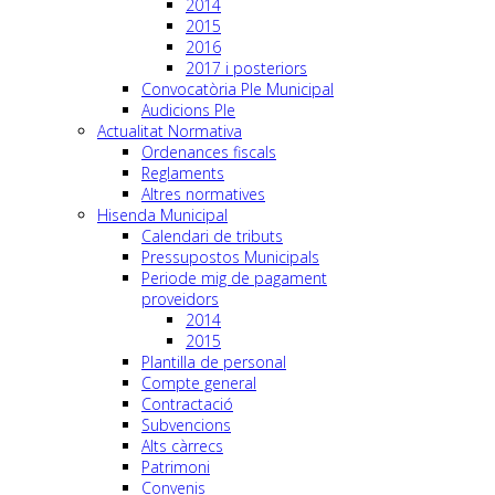
2014
2015
2016
2017 i posteriors
Convocatòria Ple Municipal
Audicions Ple
Actualitat Normativa
Ordenances fiscals
Reglaments
Altres normatives
Hisenda Municipal
Calendari de tributs
Pressupostos Municipals
Periode mig de pagament
proveidors
2014
2015
Plantilla de personal
Compte general
Contractació
Subvencions
Alts càrrecs
Patrimoni
Convenis