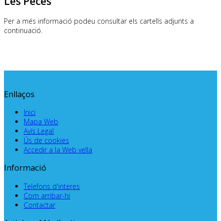
Les Peces
Per a més informació podeu consultar els cartells adjunts a
continuació.
Enllaços
Inici
Mapa Web
Avís Legal
Ús de cookies
Accedir a la Web vella
Informació
Telefons d'interes
Com arribar-hi
Contactar