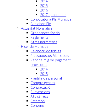
2014
2015
2016
2017 i posteriors
Convocatòria Ple Municipal
Audicions Ple
Actualitat Normativa
Ordenances fiscals
Reglaments
Altres normatives
Hisenda Municipal
Calendari de tributs
Pressupostos Municipals
Periode mig de pagament
proveidors
2014
2015
Plantilla de personal
Compte general
Contractació
Subvencions
Alts càrrecs
Patrimoni
Convenis