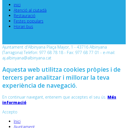
inici
Atenció al ciutadà
Restauració
Festes populars
Horari bus
Ajuntament d'Albinyana Plaça Mayor, 1 - 43716 Albinyana
(Tarragona) Telèfon: 977 68 78 18 - Fax: 977 68 77 01 - e-mail:
aj.albinyana@albinyana.cat
Aquesta web utilitza cookies pròpies i de
tercers per analitzar i millorar la teva
experiència de navegació.
En continuar navegant, entenem que acceptes el seu ús.
Més
informació
Accepto
Inici
Ajuntament