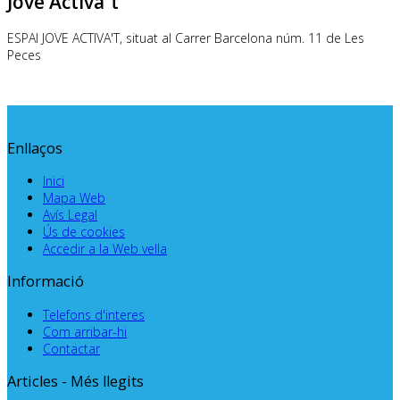
Jove Activa´t
ESPAI JOVE
ACTIVA'T
, situat al Carrer Barcelona núm. 11 de Les
Peces
Enllaços
Inici
Mapa Web
Avís Legal
Ús de cookies
Accedir a la Web vella
Informació
Telefons d'interes
Com arribar-hi
Contactar
Articles - Més llegits