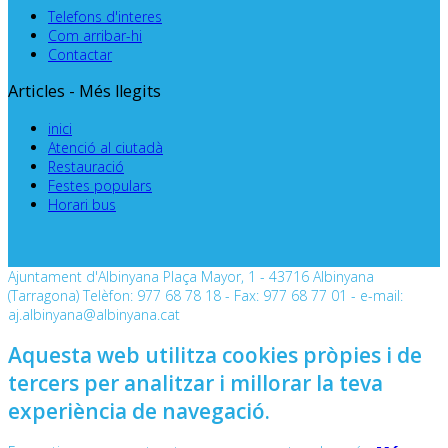
Telefons d'interes
Com arribar-hi
Contactar
Articles - Més llegits
inici
Atenció al ciutadà
Restauració
Festes populars
Horari bus
Ajuntament d'Albinyana Plaça Mayor, 1 - 43716 Albinyana
(Tarragona) Telèfon: 977 68 78 18 - Fax: 977 68 77 01 - e-mail:
aj.albinyana@albinyana.cat
Aquesta web utilitza cookies pròpies i de
tercers per analitzar i millorar la teva
experiència de navegació.