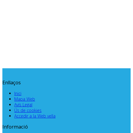
Enllaços
Inici
Mapa Web
Avís Legal
Ús de cookies
Accedir a la Web vella
Informació