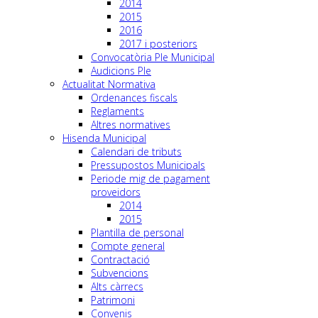
2014
2015
2016
2017 i posteriors
Convocatòria Ple Municipal
Audicions Ple
Actualitat Normativa
Ordenances fiscals
Reglaments
Altres normatives
Hisenda Municipal
Calendari de tributs
Pressupostos Municipals
Periode mig de pagament
proveidors
2014
2015
Plantilla de personal
Compte general
Contractació
Subvencions
Alts càrrecs
Patrimoni
Convenis