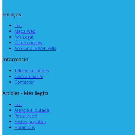
Enllaços
Inici
Mapa Web
Avís Legal
Ús de cookies
Accedir a la Web vella
Informació
Telefons d'interes
Com arribar-hi
Contactar
Articles - Més llegits
inici
Atenció al ciutadà
Restauració
Festes populars
Horari bus