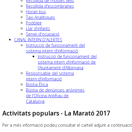
Recollida de mobles vells
Recollida d'escombraries
Horari bus
Taxi Analítiques
Podòleg
Llar d'infants
Servei d'ocupació
CANAL INTERN D'ALERTES
Instrucció de funcionament del
sistema intern d'informació
Instrucció de funcionament del
sistema intern d’informació de
l’Ajuntament d’Albinyana
Responsable del sistema
intern d'informació
Bústia Ètica
Bústia de denúncies anònimes
de l'Oficina Antifrau de
Catalunya
Activitats populars - La Marató 2017
Per a més informació podeu consultar el cartell adjunt a continuaci