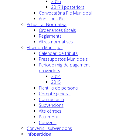
2016
2017 i posteriors
Convocatòria Ple Municipal
Audicions Ple
Actualitat Normativa
Ordenances fiscals
Reglaments
Altres normatives
Hisenda Municipal
Calendari de tributs
Pressupostos Municipals
Periode mig de pagament
proveidors
2014
2015
Plantilla de personal
Compte general
Contractació
Subvencions
Alts càrrecs
Patrimoni
Convenis
Convenis i subvencions
Infoparticipa