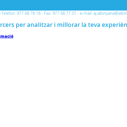
Telèfon: 977 68 78 18 - Fax: 977 68 77 01 - e-mail: aj.albinyana@albi
rcers per analitzar i millorar la teva experiè
rmació