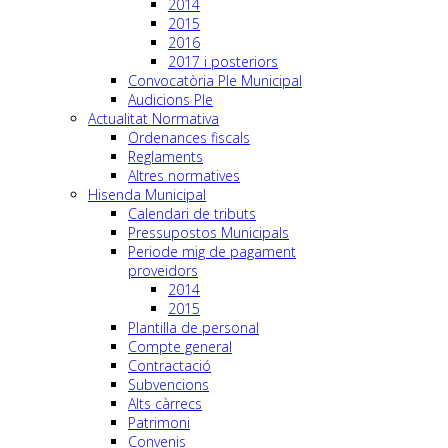
2014
2015
2016
2017 i posteriors
Convocatòria Ple Municipal
Audicions Ple
Actualitat Normativa
Ordenances fiscals
Reglaments
Altres normatives
Hisenda Municipal
Calendari de tributs
Pressupostos Municipals
Periode mig de pagament
proveidors
2014
2015
Plantilla de personal
Compte general
Contractació
Subvencions
Alts càrrecs
Patrimoni
Convenis