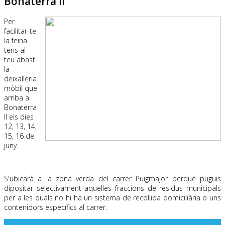
Bonaterra II
Per
facilitar-te
la feina
tens al
teu abast
la
deixalleria
mòbil que
arriba a
Bonaterra
II els dies
12, 13, 14,
15, 16 de
juny.
.
S'ubicarà a la zona verda del carrer Puigmajor perquè puguis
dipositar selectivament aquelles fraccions de residus municipals
per a les quals no hi ha un sistema de recollida domiciliària o uns
contenidors específics al carrer.