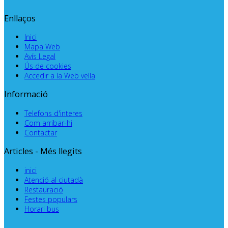
Enllaços
Inici
Mapa Web
Avís Legal
Ús de cookies
Accedir a la Web vella
Informació
Telefons d'interes
Com arribar-hi
Contactar
Articles - Més llegits
inici
Atenció al ciutadà
Restauració
Festes populars
Horari bus