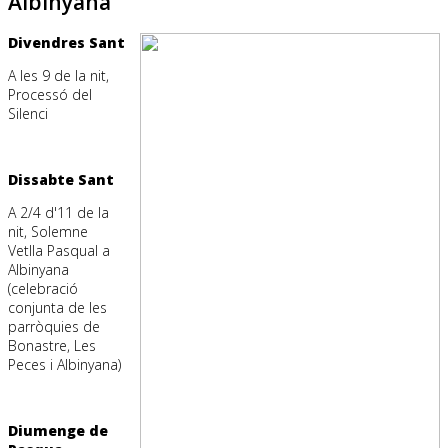
Albinyana
Divendres Sant
A les 9 de la nit,
Processó del
Silenci
Dissabte Sant
A 2/4 d'11 de la
nit, Solemne
Vetlla Pasqual a
Albinyana
(celebració
conjunta de les
parròquies de
Bonastre, Les
Peces i Albinyana)
Diumenge de