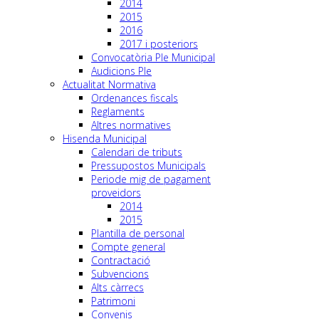
2014
2015
2016
2017 i posteriors
Convocatòria Ple Municipal
Audicions Ple
Actualitat Normativa
Ordenances fiscals
Reglaments
Altres normatives
Hisenda Municipal
Calendari de tributs
Pressupostos Municipals
Periode mig de pagament
proveidors
2014
2015
Plantilla de personal
Compte general
Contractació
Subvencions
Alts càrrecs
Patrimoni
Convenis