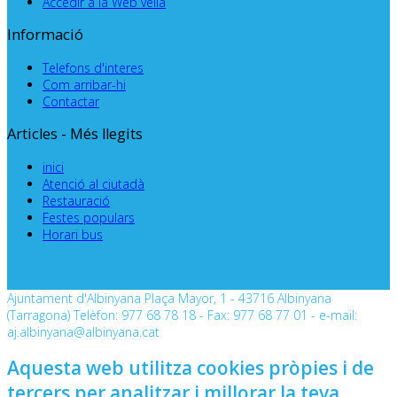
Accedir a la Web vella
Informació
Telefons d'interes
Com arribar-hi
Contactar
Articles - Més llegits
inici
Atenció al ciutadà
Restauració
Festes populars
Horari bus
Ajuntament d'Albinyana Plaça Mayor, 1 - 43716 Albinyana
(Tarragona) Telèfon: 977 68 78 18 - Fax: 977 68 77 01 - e-mail:
aj.albinyana@albinyana.cat
Aquesta web utilitza cookies pròpies i de
tercers per analitzar i millorar la teva