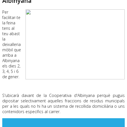
Albinyana
Per
facilitar-te
la feina
tens al
teu abast
la
deixalleria
mòbil que
arriba a
Albinyana
els dies 2,
3, 4, 5 i 6
de gener.
.
S'ubicarà davant de la Cooperativa d'Albinyana perquè puguis
dipositar selectivament aquelles fraccions de residus municipals
per a les quals no hi ha un sistema de recollida domiciliària o uns
contenidors específics al carrer.