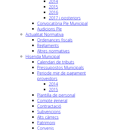
2014
2015
2016
2017 i posteriors
Convocatòria Ple Municipal
Audicions Ple
Actualitat Normativa
Ordenances fiscals
Reglaments
Altres normatives
Hisenda Municipal
Calendari de tributs
Pressupostos Municipals
Periode mig de pagament
proveidors
2014
2015
Plantilla de personal
Compte general
Contractació
Subvencions
Alts càrrecs
Patrimoni
Convenis