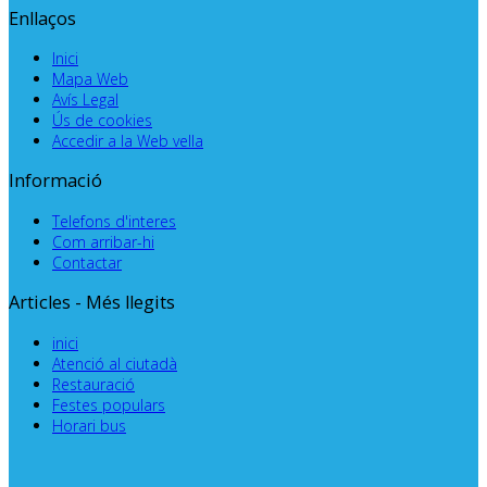
Enllaços
Inici
Mapa Web
Avís Legal
Ús de cookies
Accedir a la Web vella
Informació
Telefons d'interes
Com arribar-hi
Contactar
Articles - Més llegits
inici
Atenció al ciutadà
Restauració
Festes populars
Horari bus