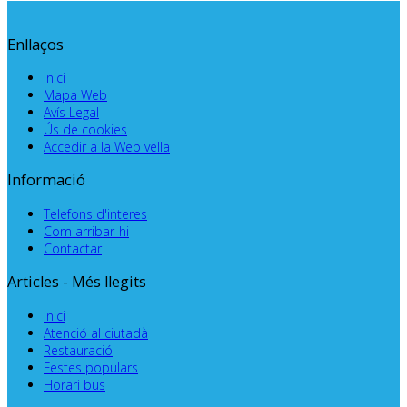
Enllaços
Inici
Mapa Web
Avís Legal
Ús de cookies
Accedir a la Web vella
Informació
Telefons d'interes
Com arribar-hi
Contactar
Articles - Més llegits
inici
Atenció al ciutadà
Restauració
Festes populars
Horari bus