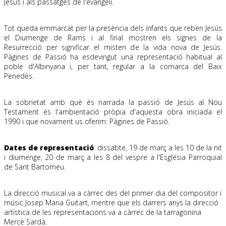
Jesús i als passatges de l'evangeli.
.
Tot queda emmarcat per la presència dels infants que reben Jesús
el Diumenge de Rams i al final mostren els signes de la
Resurrecció per significar el misteri de la vida nova de Jesús.
Pàgines de Passió ha esdevingut una representació habitual al
poble d'Albinyana i, per tant, regular a la comarca del Baix
Penedès.
.
La sobrietat amb què és narrada la passió de Jesús al Nou
Testament és l'ambientació pròpia d'aquesta obra iniciada el
1990 i que novament us oferim: Pàgines de Passió.
.
Dates de representació
: dissabte, 19 de març a les 10 de la nit
i diumenge, 20 de març a les 8 del vespre a l'Església Parroquial
de Sant Bartomeu.
.
La direcció musical va a càrrec des del primer dia del compositor i
músic Josep Maria Guitart, mentre que els darrers anys la direcció
artística de les representacions va a càrrec de la tarragonina
Mercè Sardà.