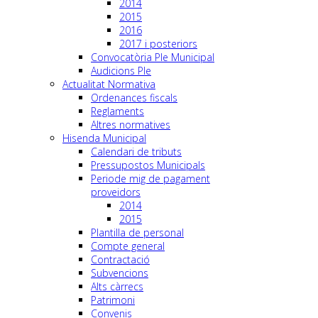
2014
2015
2016
2017 i posteriors
Convocatòria Ple Municipal
Audicions Ple
Actualitat Normativa
Ordenances fiscals
Reglaments
Altres normatives
Hisenda Municipal
Calendari de tributs
Pressupostos Municipals
Periode mig de pagament
proveidors
2014
2015
Plantilla de personal
Compte general
Contractació
Subvencions
Alts càrrecs
Patrimoni
Convenis