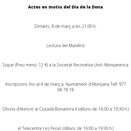
Actes en motiu del Dia de la Dona
.
Dimarts, 8 de març a les 21:00 h.
.
Lectura del Manifest
.
Sopar (Preu menú: 12 €) a la Societat Recreativa Unió Albinyanenca
.
Inscripcions fins al 4 de març a: Ajuntament d’Albinyana Telf. 977
68 78 18
.
Oficina d’Atenció al Ciutadà Bonaterra II (dilluns de 16:00 a 19:30 h.)
.
.
el Telecentre Les Peces (dilluns de 16:00 a 19:30 h.)