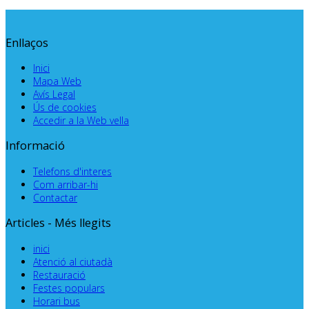
Enllaços
Inici
Mapa Web
Avís Legal
Ús de cookies
Accedir a la Web vella
Informació
Telefons d'interes
Com arribar-hi
Contactar
Articles - Més llegits
inici
Atenció al ciutadà
Restauració
Festes populars
Horari bus