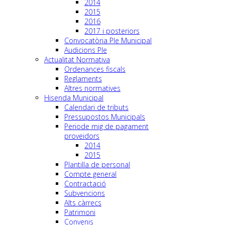
2014
2015
2016
2017 i posteriors
Convocatòria Ple Municipal
Audicions Ple
Actualitat Normativa
Ordenances fiscals
Reglaments
Altres normatives
Hisenda Municipal
Calendari de tributs
Pressupostos Municipals
Periode mig de pagament
proveidors
2014
2015
Plantilla de personal
Compte general
Contractació
Subvencions
Alts càrrecs
Patrimoni
Convenis