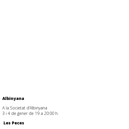
Albinyana
A la Societat d’Albinyana
3 i 4 de gener de 19 a 20:00 h.
Les Peces
: