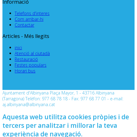
Informació
Telefons d'interes
Com arribar-hi
Contactar
Articles - Més llegits
inici
Atenció al ciutadà
Restauració
Festes populars
Horari bus
Ajuntament d'Albinyana Plaça Mayor, 1 - 43716 Albinyana
(Tarragona) Telèfon: 977 68 78 18 - Fax: 977 68 77 01 - e-mail:
aj.albinyana@albinyana.cat
Aquesta web utilitza cookies pròpies i de
tercers per analitzar i millorar la teva
experiència de navegació.