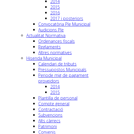
2014
2015
2016
2017 i posteriors
Convocatòria Ple Municipal
Audicions Ple
Actualitat Normativa
Ordenances fiscals
Reglaments
Altres normatives
Hisenda Municipal
Calendari de tributs
Pressupostos Municipals
Periode mig de pagament
proveidors
2014
2015
Plantilla de personal
Compte general
Contractació
Subvencions
Alts càrrecs
Patrimoni
Convenis