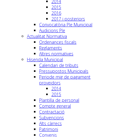
2014
2015
2016
2017 i posteriors
Convocatòria Ple Municipal
Audicions Ple
Actualitat Normativa
Ordenances fiscals
Reglaments
Altres normatives
Hisenda Municipal
Calendari de tributs
Pressupostos Municipals
Periode mig de pagament
proveidors
2014
2015
Plantilla de personal
Compte general
Contractació
Subvencions
Alts càrrecs
Patrimoni
Convenis