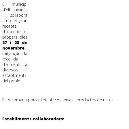
El municipi
d'Albinayana
col·labora
amb el gran
recapte
d’aliments el
propers dies
27 i 28 de
novembre
mitjançant la
recollida
d’aliments a
diversos
establiments
del poble.
.
Es recomana portar llet, oli, conserves i productes de neteja.
.
Establiments col·laboradors:
.