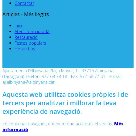
Contactar
Articles - Més llegits
inici
Atenció al ciutadà
Restauració
Festes populars
Horari bus
Ajuntament d'Albinyana Plaça Mayor, 1 - 43716 Albinyana
(Tarragona) Telèfon: 977 68 78 18 - Fax: 977 68 77 01 - e-mail:
aj.albinyana@albinyana.cat
Aquesta web utilitza cookies pròpies i de
tercers per analitzar i millorar la teva
experiència de navegació.
En continuar navegant, entenem que acceptes el seu ús.
Més
informació