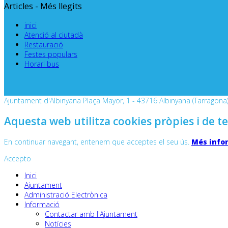
Articles - Més llegits
inici
Atenció al ciutadà
Restauració
Festes populars
Horari bus
Ajuntament d'Albinyana Plaça Mayor, 1 - 43716 Albinyana (Tarragona) 
Aquesta web utilitza cookies pròpies i de te
En continuar navegant, entenem que acceptes el seu ús.
Més info
Accepto
Inici
Ajuntament
Administració Electrònica
Informació
Contactar amb l'Ajuntament
Notícies