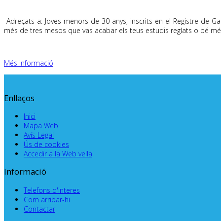
.
Adreçats a: Joves menors de 30 anys, inscrits en el Registre de Gara
més de tres mesos que vas acabar els teus estudis reglats o bé mé
Més informació
Enllaços
Inici
Mapa Web
Avís Legal
Ús de cookies
Accedir a la Web vella
Informació
Telefons d'interes
Com arribar-hi
Contactar