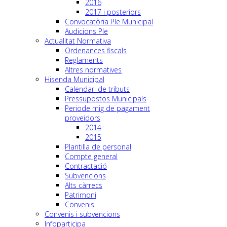
2016
2017 i posteriors
Convocatòria Ple Municipal
Audicions Ple
Actualitat Normativa
Ordenances fiscals
Reglaments
Altres normatives
Hisenda Municipal
Calendari de tributs
Pressupostos Municipals
Periode mig de pagament
proveidors
2014
2015
Plantilla de personal
Compte general
Contractació
Subvencions
Alts càrrecs
Patrimoni
Convenis
Convenis i subvencions
Infoparticipa