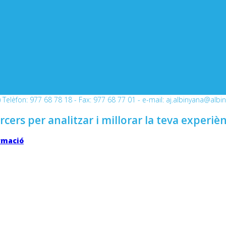
Telèfon: 977 68 78 18 - Fax: 977 68 77 01 - e-mail: aj.albinyana@albi
rcers per analitzar i millorar la teva experiè
rmació