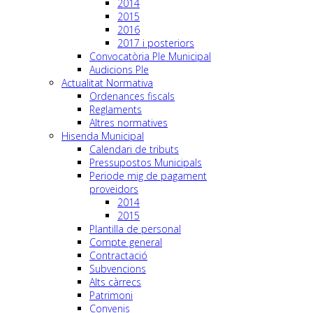
2014
2015
2016
2017 i posteriors
Convocatòria Ple Municipal
Audicions Ple
Actualitat Normativa
Ordenances fiscals
Reglaments
Altres normatives
Hisenda Municipal
Calendari de tributs
Pressupostos Municipals
Periode mig de pagament
proveidors
2014
2015
Plantilla de personal
Compte general
Contractació
Subvencions
Alts càrrecs
Patrimoni
Convenis