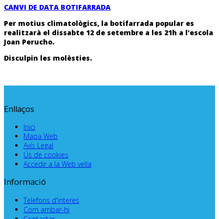
CANVI DE DATA BOTIFARRADA
Per motius climatològics, la
botifarrada popular es
realitzarà el dissabte 12 de setembre a les 21h a l'escola
Joan Perucho.
Disculpin les molèsties.
Enllaços
Inici
Mapa Web
Avís Legal
Ús de cookies
Accedir a la Web vella
Informació
Telefons d'interes
Com arribar-hi
Contactar