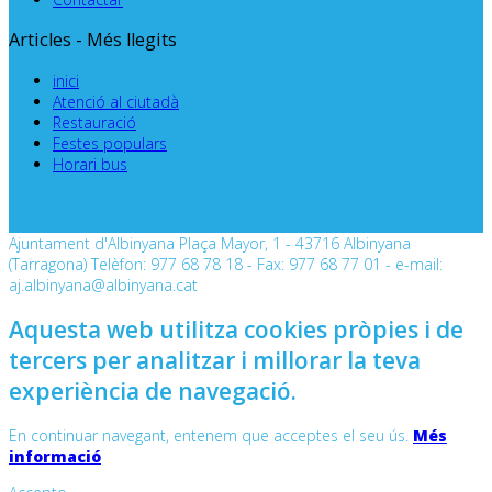
Articles - Més llegits
inici
Atenció al ciutadà
Restauració
Festes populars
Horari bus
Ajuntament d'Albinyana Plaça Mayor, 1 - 43716 Albinyana
(Tarragona) Telèfon: 977 68 78 18 - Fax: 977 68 77 01 - e-mail:
aj.albinyana@albinyana.cat
Aquesta web utilitza cookies pròpies i de
tercers per analitzar i millorar la teva
experiència de navegació.
En continuar navegant, entenem que acceptes el seu ús.
Més
informació