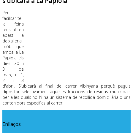
s'ubicarà a La Papiola
Per
facilitar-te
la feina
tens al teu
abast la
deixalleria
mòbil que
arriba a La
Papiola els
dies 30 i
31 de
març i l'1,
2 i 3
d'abril. S'ubicarà al final del carrer Albinyana perquè puguis
dipositar selectivament aquelles fraccions de residus municipals
per a les quals no hi ha un sistema de recollida domiciliària o uns
contenidors específics al carrer.
Enllaços