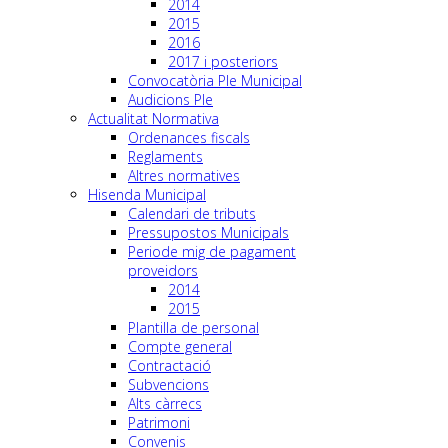
2014
2015
2016
2017 i posteriors
Convocatòria Ple Municipal
Audicions Ple
Actualitat Normativa
Ordenances fiscals
Reglaments
Altres normatives
Hisenda Municipal
Calendari de tributs
Pressupostos Municipals
Periode mig de pagament
proveidors
2014
2015
Plantilla de personal
Compte general
Contractació
Subvencions
Alts càrrecs
Patrimoni
Convenis