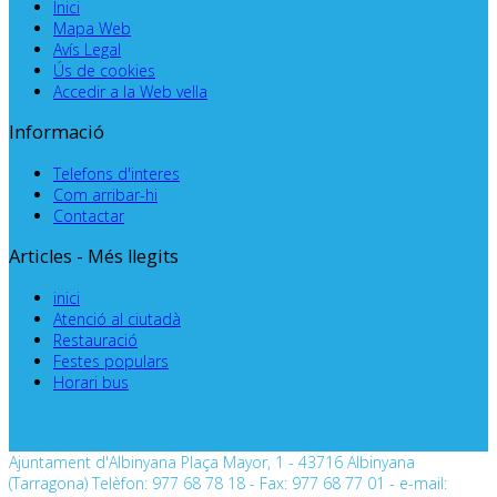
Inici
Mapa Web
Avís Legal
Ús de cookies
Accedir a la Web vella
Informació
Telefons d'interes
Com arribar-hi
Contactar
Articles - Més llegits
inici
Atenció al ciutadà
Restauració
Festes populars
Horari bus
Ajuntament d'Albinyana Plaça Mayor, 1 - 43716 Albinyana
(Tarragona) Telèfon: 977 68 78 18 - Fax: 977 68 77 01 - e-mail: