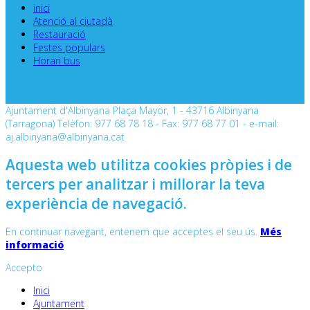
inici
Atenció al ciutadà
Restauració
Festes populars
Horari bus
Ajuntament d'Albinyana Plaça Mayor, 1 - 43716 Albinyana
(Tarragona) Telèfon: 977 68 78 18 - Fax: 977 68 77 01 - e-mail:
aj.albinyana@albinyana.cat
Aquesta web utilitza cookies pròpies i de
tercers per analitzar i millorar la teva
experiència de navegació.
En continuar navegant, entenem que acceptes el seu ús.
Més
informació
Accepto
Inici
Ajuntament