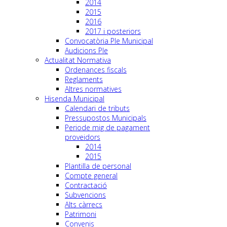
2014
2015
2016
2017 i posteriors
Convocatòria Ple Municipal
Audicions Ple
Actualitat Normativa
Ordenances fiscals
Reglaments
Altres normatives
Hisenda Municipal
Calendari de tributs
Pressupostos Municipals
Periode mig de pagament
proveidors
2014
2015
Plantilla de personal
Compte general
Contractació
Subvencions
Alts càrrecs
Patrimoni
Convenis