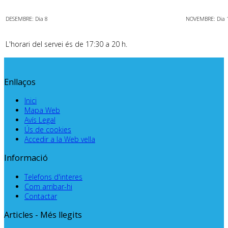
.
.
DESEMBRE: Dia 8
NOVEMBRE: Dia 
L'horari del servei és de 17:30 a 20 h.
Enllaços
Inici
Mapa Web
Avís Legal
Ús de cookies
Accedir a la Web vella
Informació
Telefons d'interes
Com arribar-hi
Contactar
Articles - Més llegits