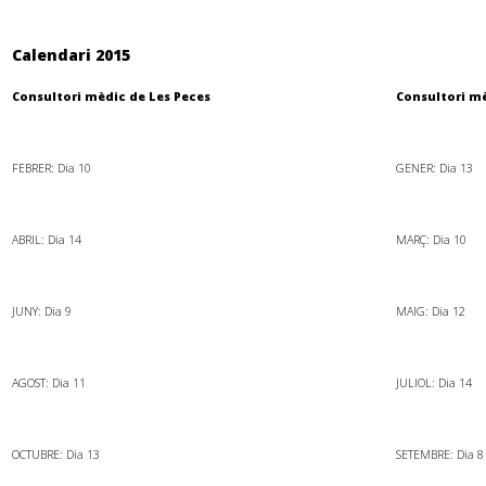
Calendari 2015
Consultori mèdic de Les Peces
Consultori m
.
.
FEBRER: Dia 10
GENER: Dia 13
.
.
ABRIL: Dia 14
M
ARÇ: Dia 10
.
.
JUNY: Dia 9
MAIG: Dia 12
.
.
AGOST: Dia 11
JULIOL: Dia 14
.
.
OCTUBRE: Dia 13
SETEMBRE: Dia 8