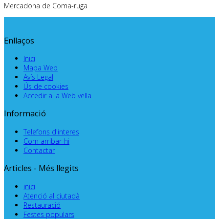
Mercadona de Coma-ruga
Enllaços
Inici
Mapa Web
Avís Legal
Ús de cookies
Accedir a la Web vella
Informació
Telefons d'interes
Com arribar-hi
Contactar
Articles - Més llegits
inici
Atenció al ciutadà
Restauració
Festes populars