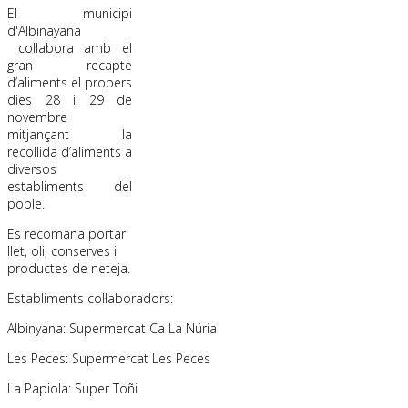
El municipi
d'Albinayana
col·labora amb el
gran recapte
d’aliments el propers
dies 28 i 29 de
novembre
mitjançant la
recollida d’aliments a
diversos
establiments del
poble.
Es recomana portar
llet, oli, conserves i
productes de neteja.
Establiments col·laboradors:
Albinyana: Supermercat Ca La Núria
Les Peces: Supermercat Les Peces
La Papiola: Super Toñi