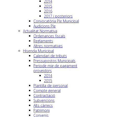
2014
2015
2016
2017 i posteriors
Convocatòria Ple Municipal
Audicions Ple
Actualitat Normativa
Ordenances fiscals
Reglaments
Altres normatives
Hisenda Municipal
Calendari de tributs
Pressupostos Municipals
Periode mig de pagament
proveidors
2014
2015
Plantilla de personal
Compte general
Contractació
Subvencions
Alts càrrecs
Patrimoni
Convenis