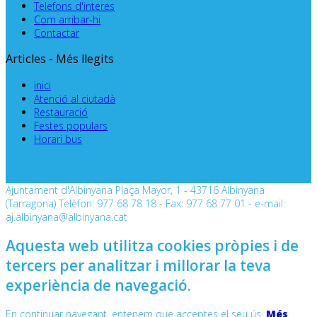
Telefons d'interes
Com arribar-hi
Contactar
Articles - Més llegits
inici
Atenció al ciutadà
Restauració
Festes populars
Horari bus
Ajuntament d'Albinyana Plaça Mayor, 1 - 43716 Albinyana
(Tarragona) Telèfon: 977 68 78 18 - Fax: 977 68 77 01 - e-mail:
aj.albinyana@albinyana.cat
Aquesta web utilitza cookies pròpies i de
tercers per analitzar i millorar la teva
experiència de navegació.
En continuar navegant, entenem que acceptes el seu ús.
Més