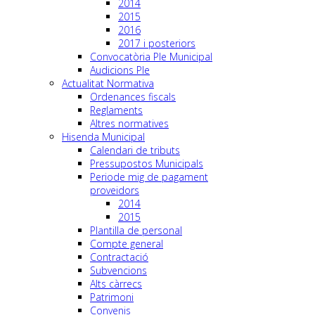
2014
2015
2016
2017 i posteriors
Convocatòria Ple Municipal
Audicions Ple
Actualitat Normativa
Ordenances fiscals
Reglaments
Altres normatives
Hisenda Municipal
Calendari de tributs
Pressupostos Municipals
Periode mig de pagament
proveidors
2014
2015
Plantilla de personal
Compte general
Contractació
Subvencions
Alts càrrecs
Patrimoni
Convenis