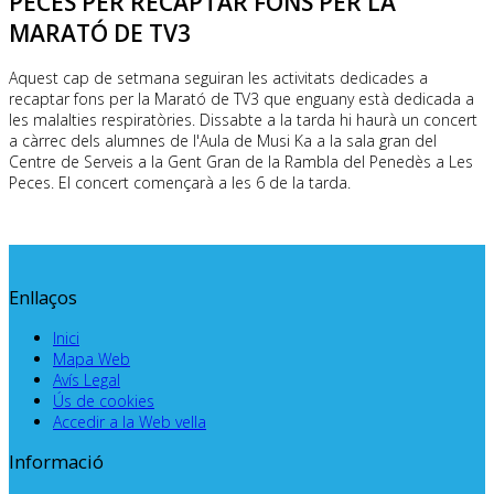
PECES PER RECAPTAR FONS PER LA
MARATÓ DE TV3
Aquest cap de setmana seguiran les activitats dedicades a
recaptar fons per la Marató de TV3 que enguany està dedicada a
les malalties respiratòries. Dissabte a la tarda hi haurà un concert
a càrrec dels alumnes de l'Aula de Musi Ka a la sala gran del
Centre de Serveis a la Gent Gran de la Rambla del Penedès a Les
Peces. El concert començarà a les 6 de la tarda.
Enllaços
Inici
Mapa Web
Avís Legal
Ús de cookies
Accedir a la Web vella
Informació