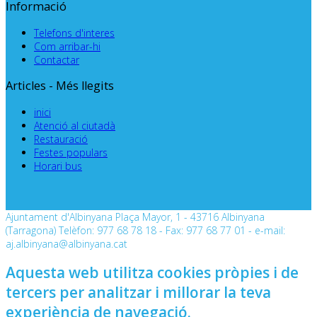
Informació
Telefons d'interes
Com arribar-hi
Contactar
Articles - Més llegits
inici
Atenció al ciutadà
Restauració
Festes populars
Horari bus
Ajuntament d'Albinyana Plaça Mayor, 1 - 43716 Albinyana
(Tarragona) Telèfon: 977 68 78 18 - Fax: 977 68 77 01 - e-mail:
aj.albinyana@albinyana.cat
Aquesta web utilitza cookies pròpies i de
tercers per analitzar i millorar la teva
experiència de navegació.