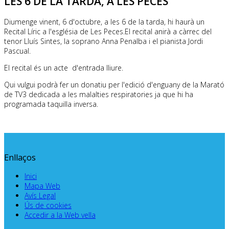
LES 6 DE LA TARDA, A LES PECES
Diumenge vinent, 6 d'octubre, a les 6 de la tarda, hi haurà un
Recital Líric a l'església de Les Peces.El recital anirà a càrrec del
tenor Lluís Sintes, la soprano Anna Penalba i el pianista Jordi
Pascual.
El recital és un acte d'entrada lliure.
Qui vulgui podrà fer un donatiu per l'edició d'enguany de la Marató
de TV3 dedicada a les malalties respiratories ja que hi ha
programada taquilla inversa.
Enllaços
Inici
Mapa Web
Avís Legal
Ús de cookies
Accedir a la Web vella