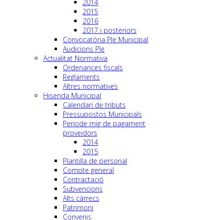
2014
2015
2016
2017 i posteriors
Convocatòria Ple Municipal
Audicions Ple
Actualitat Normativa
Ordenances fiscals
Reglaments
Altres normatives
Hisenda Municipal
Calendari de tributs
Pressupostos Municipals
Periode mig de pagament
proveidors
2014
2015
Plantilla de personal
Compte general
Contractació
Subvencions
Alts càrrecs
Patrimoni
Convenis