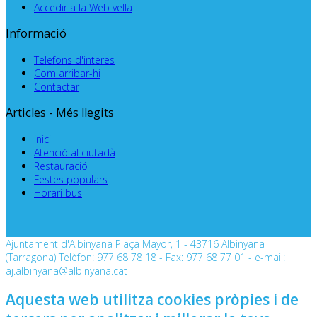
Accedir a la Web vella
Informació
Telefons d'interes
Com arribar-hi
Contactar
Articles - Més llegits
inici
Atenció al ciutadà
Restauració
Festes populars
Horari bus
Ajuntament d'Albinyana Plaça Mayor, 1 - 43716 Albinyana
(Tarragona) Telèfon: 977 68 78 18 - Fax: 977 68 77 01 - e-mail:
aj.albinyana@albinyana.cat
Aquesta web utilitza cookies pròpies i de