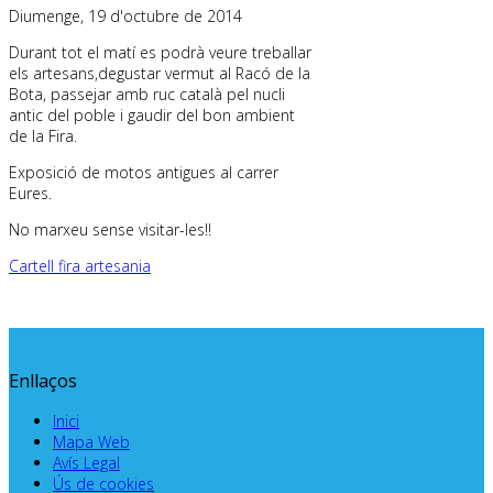
Diumenge, 19 d'octubre de 2014
Durant tot el matí es podrà veure treballar
els artesans,degustar vermut al Racó de la
Bota, passejar amb ruc català pel nucli
antic del poble i gaudir del bon ambient
de la Fira.
Exposició de motos antigues al carrer
Eures.
No marxeu sense visitar-les!!
Cartell fira artesania
Enllaços
Inici
Mapa Web
Avís Legal
Ús de cookies