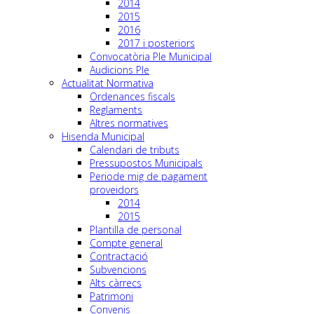
2014
2015
2016
2017 i posteriors
Convocatòria Ple Municipal
Audicions Ple
Actualitat Normativa
Ordenances fiscals
Reglaments
Altres normatives
Hisenda Municipal
Calendari de tributs
Pressupostos Municipals
Periode mig de pagament
proveidors
2014
2015
Plantilla de personal
Compte general
Contractació
Subvencions
Alts càrrecs
Patrimoni
Convenis