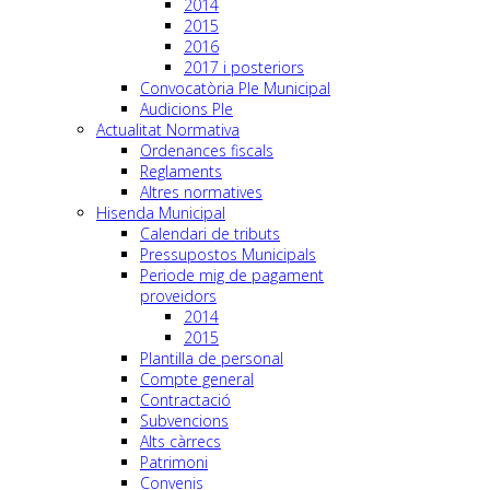
2014
2015
2016
2017 i posteriors
Convocatòria Ple Municipal
Audicions Ple
Actualitat Normativa
Ordenances fiscals
Reglaments
Altres normatives
Hisenda Municipal
Calendari de tributs
Pressupostos Municipals
Periode mig de pagament
proveidors
2014
2015
Plantilla de personal
Compte general
Contractació
Subvencions
Alts càrrecs
Patrimoni
Convenis