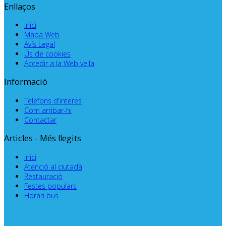
Enllaços
Inici
Mapa Web
Avís Legal
Ús de cookies
Accedir a la Web vella
Informació
Telefons d'interes
Com arribar-hi
Contactar
Articles - Més llegits
inici
Atenció al ciutadà
Restauració
Festes populars
Horari bus