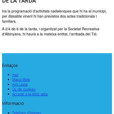
DE LA TARDA
ins la programació d'activitats nadalenques que hi ha al municipi,
per dissabte vinent hi han previstos dos actes tradicionals i
familiars.
A 2/4 de 6 de la tarda, i organitzat per la Societat Recreativa
d'Albinyana, hi haurà a la mateixa entitat, l'arribada del Tió.
Enllaços
Inici
Mapa Web
Avís Legal
Ús de cookies
Accedir a la Web vella
Informació
Telefons d'interes