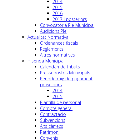
2014
2015
2016
2017 i posteriors
Convocatòria Ple Municipal
Audicions Ple
Actualitat Normativa
Ordenances fiscals
Reglaments
Altres normatives
Hisenda Municipal
Calendari de tributs
Pressupostos Municipals
Periode mig de pagament
proveidors
2014
2015
Plantilla de personal
Compte general
Contractació
Subvencions
Alts càrrecs
Patrimoni
Convenis