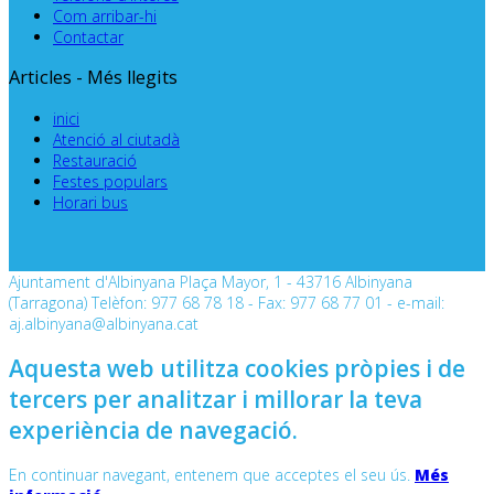
Com arribar-hi
Contactar
Articles - Més llegits
inici
Atenció al ciutadà
Restauració
Festes populars
Horari bus
Ajuntament d'Albinyana Plaça Mayor, 1 - 43716 Albinyana
(Tarragona) Telèfon: 977 68 78 18 - Fax: 977 68 77 01 - e-mail:
aj.albinyana@albinyana.cat
Aquesta web utilitza cookies pròpies i de
tercers per analitzar i millorar la teva
experiència de navegació.
En continuar navegant, entenem que acceptes el seu ús.
Més