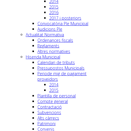
2014
2015
2016
2017 i posteriors
Convocatòria Ple Municipal
Audicions Ple
Actualitat Normativa
Ordenances fiscals
Reglaments
Altres normatives
Hisenda Municipal
Calendari de tributs
Pressupostos Municipals
Periode mig de pagament
proveidors
2014
2015
Plantilla de personal
Compte general
Contractació
Subvencions
Alts càrrecs
Patrimoni
Convenis