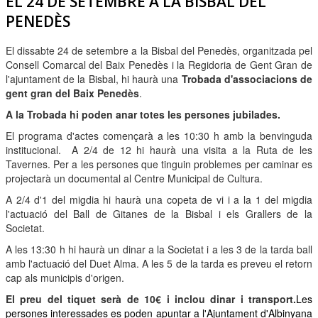
EL 24 DE SETEMBRE A LA BISBAL DEL
PENEDÈS
El dissabte 24 de setembre a la Bisbal del Penedès, organitzada pel
Consell Comarcal del Baix Penedès i la Regidoria de Gent Gran de
l'ajuntament de la Bisbal, hi haurà una
Trobada d'associacions de
gent gran del Baix Penedès
.
A la Trobada hi poden anar totes les persones jubilades.
El programa d'actes començarà a les 10:30 h amb la benvinguda
institucional. A 2/4 de 12 hi haurà una visita a la Ruta de les
Tavernes. Per a les persones que tinguin problemes per caminar es
projectarà un documental al Centre Municipal de Cultura.
A 2/4 d'1 del migdia hi haurà una copeta de vi i a la 1 del migdia
l'actuació del Ball de Gitanes de la Bisbal i els Grallers de la
Societat.
A les 13:30 h hi haurà un dinar a la Societat i a les 3 de la tarda ball
amb l'actuació del Duet Alma. A les 5 de la tarda es preveu el retorn
cap als municipis d'origen.
El preu del tiquet serà de 10€ i inclou dinar i transport.
Les
persones interessades es poden apuntar a l'Ajuntament d'Albinyana