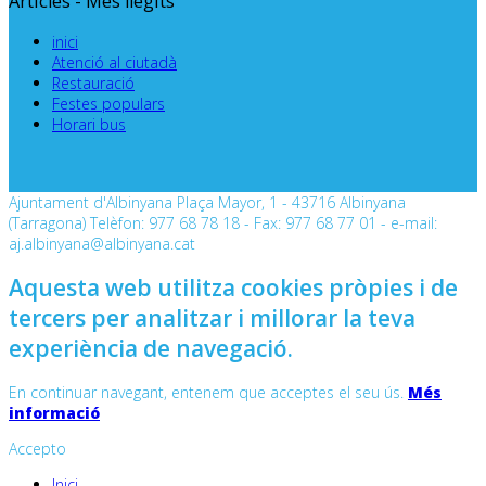
Articles - Més llegits
inici
Atenció al ciutadà
Restauració
Festes populars
Horari bus
Ajuntament d'Albinyana Plaça Mayor, 1 - 43716 Albinyana
(Tarragona) Telèfon: 977 68 78 18 - Fax: 977 68 77 01 - e-mail:
aj.albinyana@albinyana.cat
Aquesta web utilitza cookies pròpies i de
tercers per analitzar i millorar la teva
experiència de navegació.
En continuar navegant, entenem que acceptes el seu ús.
Més
informació
Accepto
Inici