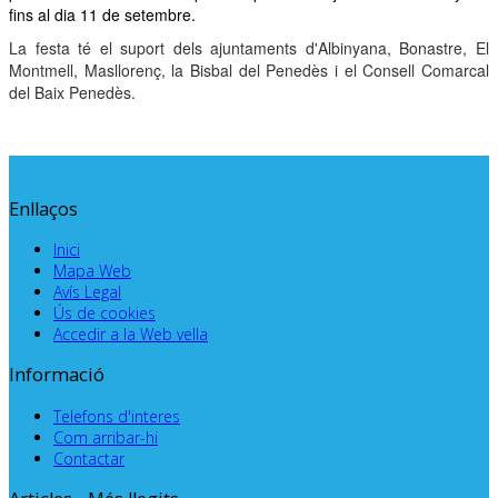
fins al dia 11 de setembre.
La festa té el suport dels ajuntaments d'Albinyana, Bonastre, El
Montmell, Masllorenç, la Bisbal del Penedès i el Consell Comarcal
del Baix Penedès.
Enllaços
Inici
Mapa Web
Avís Legal
Ús de cookies
Accedir a la Web vella
Informació
Telefons d'interes
Com arribar-hi
Contactar