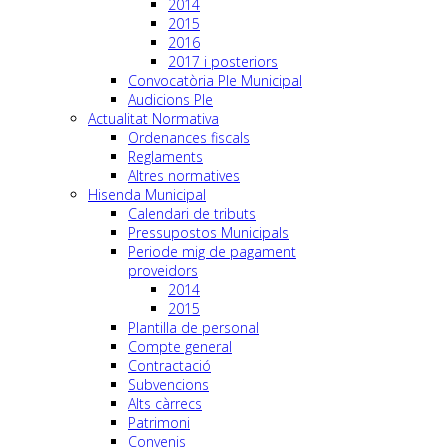
2014
2015
2016
2017 i posteriors
Convocatòria Ple Municipal
Audicions Ple
Actualitat Normativa
Ordenances fiscals
Reglaments
Altres normatives
Hisenda Municipal
Calendari de tributs
Pressupostos Municipals
Periode mig de pagament
proveidors
2014
2015
Plantilla de personal
Compte general
Contractació
Subvencions
Alts càrrecs
Patrimoni
Convenis