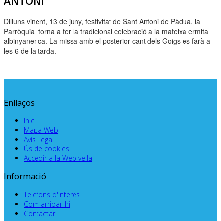
ANTONI
Dilluns vinent, 13 de juny, festivitat de Sant Antoni de Pàdua, la
Parròquia torna a fer la tradicional celebració a la mateixa ermita
albinyanenca. La missa amb el posterior cant dels Goigs es farà a
les 6 de la tarda.
Enllaços
Inici
Mapa Web
Avís Legal
Ús de cookies
Accedir a la Web vella
Informació
Telefons d'interes
Com arribar-hi
Contactar