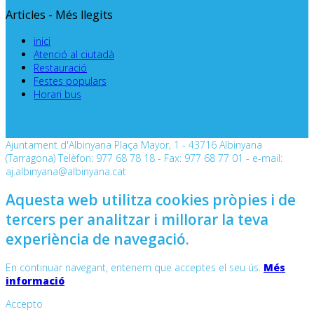
Articles - Més llegits
inici
Atenció al ciutadà
Restauració
Festes populars
Horari bus
Ajuntament d'Albinyana Plaça Mayor, 1 - 43716 Albinyana
(Tarragona) Telèfon: 977 68 78 18 - Fax: 977 68 77 01 - e-mail:
aj.albinyana@albinyana.cat
Aquesta web utilitza cookies pròpies i de
tercers per analitzar i millorar la teva
experiència de navegació.
En continuar navegant, entenem que acceptes el seu ús.
Més
informació
Accepto