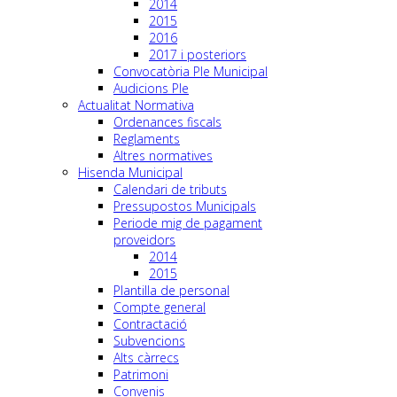
2014
2015
2016
2017 i posteriors
Convocatòria Ple Municipal
Audicions Ple
Actualitat Normativa
Ordenances fiscals
Reglaments
Altres normatives
Hisenda Municipal
Calendari de tributs
Pressupostos Municipals
Periode mig de pagament
proveidors
2014
2015
Plantilla de personal
Compte general
Contractació
Subvencions
Alts càrrecs
Patrimoni
Convenis