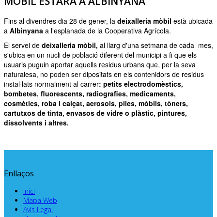
MÒBIL ESTARÀ A ALBINYANA
Fins al divendres dia 28 de gener, la
deixalleria mòbil
està ubicada
a
Albinyana
a l'esplanada de la Cooperativa Agrícola.
El servei de
deixalleria mòbil,
al llarg d'una setmana de cada mes,
s'ubica en un nucli de població diferent del municipi a fi que els
usuaris puguin aportar aquells residus urbans que, per la seva
naturalesa, no poden ser dipositats en els contenidors de residus
instal·lats normalment al carrer
: petits electrodomèstics,
bombetes, fluorescents, radiografies, medicaments,
cosmètics, roba i calçat, aerosols, piles, mòbils, tòners,
cartutxos de tinta, envasos de vidre o plàstic, pintures,
dissolvents i altres.
Enllaços
Inici
Mapa Web
Avís Legal