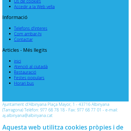
Ús de cookies
Accedir a la Web vella
Informació
Telefons d'interes
Com arribar-hi
Contactar
Articles - Més llegits
inici
Atenció al ciutadà
Restauració
Festes populars
Horari bus
Ajuntament d'Albinyana Plaça Mayor, 1 - 43716 Albinyana
(Tarragona) Telèfon: 977 68 78 18 - Fax: 977 68 77 01 - e-mail:
aj.albinyana@albinyana.cat
Aquesta web utilitza cookies pròpies i de