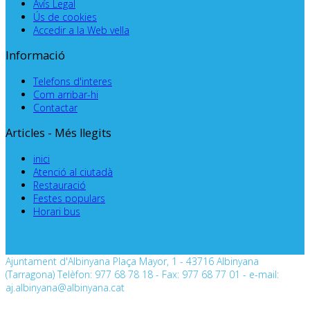
Avís Legal
Ús de cookies
Accedir a la Web vella
Informació
Telefons d'interes
Com arribar-hi
Contactar
Articles - Més llegits
inici
Atenció al ciutadà
Restauració
Festes populars
Horari bus
Ajuntament d'Albinyana Plaça Mayor, 1 - 43716 Albinyana
(Tarragona) Telèfon: 977 68 78 18 - Fax: 977 68 77 01 - e-mail:
aj.albinyana@albinyana.cat