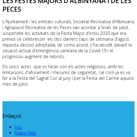
LES FESTES MAJORS D'ALBINYANA I DE LES
PECES
L'Ajuntament i les entitats culturals, Societat Recreativa d'Albinyana
i Agrupació Recreativa de les Peces van acordar a finals de juliol,
suspendre les activitats de la Festa Major d'estiu 2020 que era
previst se celebressin els dos darrers caps de setmana d'agost.
Aquesta decisió adoptada, de comú acord, s'ha decidit davant la
situació actual d'emergència sanitària de la Covid-19 i el
progressiu augment de rebrots.
Els únics actes que es faran són els actes religiosos, amb les
limitacions d'aforament i mesures de seguretat, tal com ja es va
fer a la Festa del Sagrat Cor al juny i per la Festa del Carme aquest
mes de juliol.
Enllaços
Inici
Mapa Web