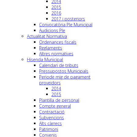
2014
2015
2016
2017 i posteriors
Convocatòria Ple Municipal
Audicions Ple
Actualitat Normativa
Ordenances fiscals
Reglaments
Altres normatives
Hisenda Municipal
Calendari de tributs
Pressupostos Municipals
Periode mig de pagament
proveidors
2014
2015
Plantilla de personal
Compte general
Contractació
Subvencions
Alts càrrecs
Patrimoni
Convenis