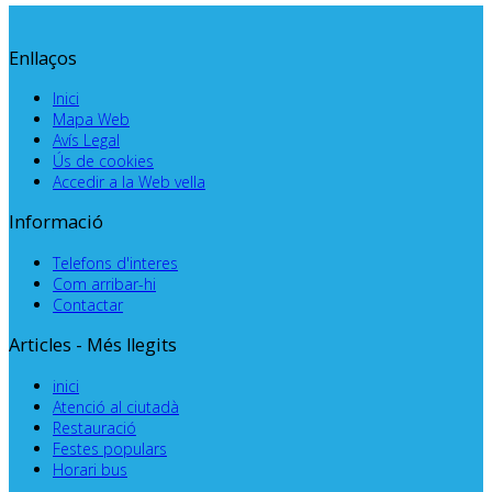
Enllaços
Inici
Mapa Web
Avís Legal
Ús de cookies
Accedir a la Web vella
Informació
Telefons d'interes
Com arribar-hi
Contactar
Articles - Més llegits
inici
Atenció al ciutadà
Restauració
Festes populars
Horari bus