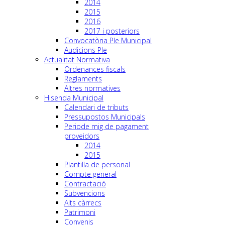
2014
2015
2016
2017 i posteriors
Convocatòria Ple Municipal
Audicions Ple
Actualitat Normativa
Ordenances fiscals
Reglaments
Altres normatives
Hisenda Municipal
Calendari de tributs
Pressupostos Municipals
Periode mig de pagament
proveidors
2014
2015
Plantilla de personal
Compte general
Contractació
Subvencions
Alts càrrecs
Patrimoni
Convenis