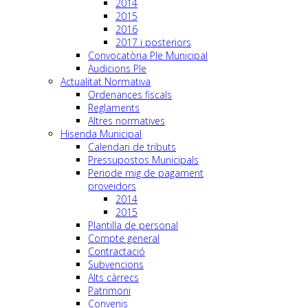
2014
2015
2016
2017 i posteriors
Convocatòria Ple Municipal
Audicions Ple
Actualitat Normativa
Ordenances fiscals
Reglaments
Altres normatives
Hisenda Municipal
Calendari de tributs
Pressupostos Municipals
Periode mig de pagament
proveidors
2014
2015
Plantilla de personal
Compte general
Contractació
Subvencions
Alts càrrecs
Patrimoni
Convenis