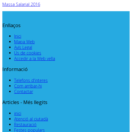
Massa Salarial 2016
Enllaços
Inici
Mapa Web
Avís Legal
Ús de cookies
Accedir a la Web vella
Informació
Telefons d'interes
Com arribar-hi
Contactar
Articles - Més llegits
inici
Atenció al ciutadà
Restauració
Festes populars