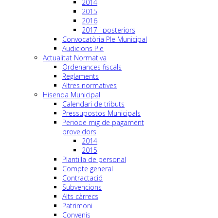
2014
2015
2016
2017 i posteriors
Convocatòria Ple Municipal
Audicions Ple
Actualitat Normativa
Ordenances fiscals
Reglaments
Altres normatives
Hisenda Municipal
Calendari de tributs
Pressupostos Municipals
Periode mig de pagament
proveidors
2014
2015
Plantilla de personal
Compte general
Contractació
Subvencions
Alts càrrecs
Patrimoni
Convenis