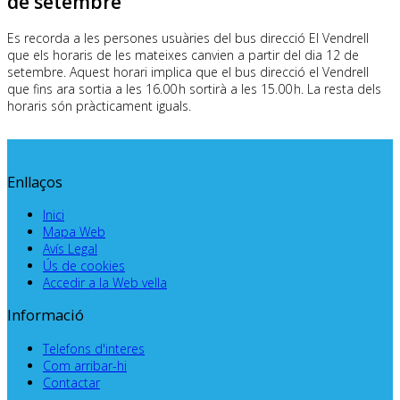
de setembre
Es recorda a les persones usuàries del bus direcció El Vendrell
que els horaris de les mateixes canvien a partir del dia 12 de
setembre. Aquest horari implica que el
bus direcció
el Vendrell
que fins ara sortia a les 16.00 h sortirà a les 15.00 h. La resta dels
horaris són pràcticament iguals.
Enllaços
Inici
Mapa Web
Avís Legal
Ús de cookies
Accedir a la Web vella
Informació
Telefons d'interes
Com arribar-hi
Contactar