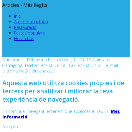
Articles - Més llegits
inici
Atenció al ciutadà
Restauració
Festes populars
Horari bus
Ajuntament d'Albinyana Plaça Mayor, 1 - 43716 Albinyana
(Tarragona) Telèfon: 977 68 78 18 - Fax: 977 68 77 01 - e-mail:
aj.albinyana@albinyana.cat
Aquesta web utilitza cookies pròpies i de
tercers per analitzar i millorar la teva
experiència de navegació.
En continuar navegant, entenem que acceptes el seu ús.
Més
informació
Accepto